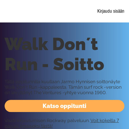
Kirjaudu sisään
Walk Don´t
Run - Soitto
Tällä oppitunnilla kuullaan Jarmo Hynnisen soittonäyte
Walk Don´t Run -kappaleesta. Tämän surf rock -version
on levyttänyt The Ventures -yhtye vuonna 1960.
Katso oppitunti
Vaatii kirjautumisen Rockway palveluun.
Voit kokeilla 7
päivää ilmaiseksi tästä!