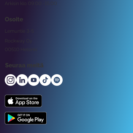
Arkisin klo 09:00 -15:00
Osoite
Lemuntie 3-5
Rockway Oy
00510 Helsinki
Seuraa meitä