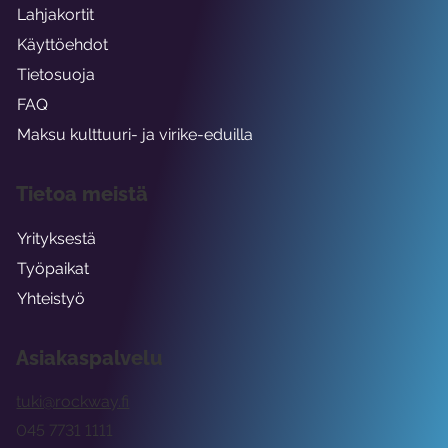
Lahjakortit
Käyttöehdot
Tietosuoja
FAQ
Maksu kulttuuri- ja virike-eduilla
Tietoa meistä
Yrityksestä
Työpaikat
Yhteistyö
Asiakaspalvelu
tuki@rockway.fi
045 7731 1111