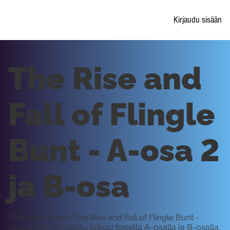
Kirjaudu sisään
The Rise and
Fall of Flingle
Bunt - A-osa 2
ja B-osa
Tällä oppitunnilla The Rise and Fall of Flingle Bunt -
kappaleen harjoittelu jatkuu toisella A-osalla ja B-osalla.