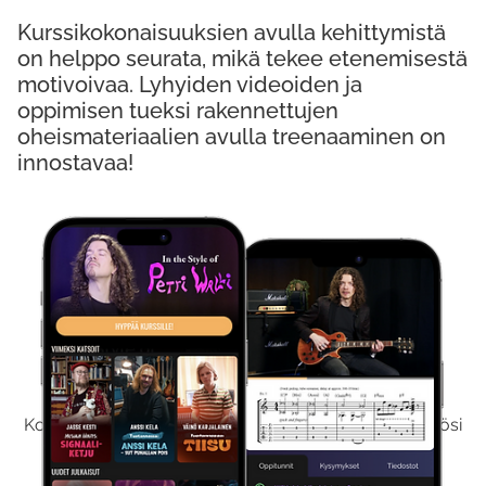
Kurssikokonaisuuksien avulla kehittymistä
on helppo seurata, mikä tekee etenemisestä
motivoivaa. Lyhyiden videoiden ja
oppimisen tueksi rakennettujen
oheismateriaalien avulla treenaaminen on
innostavaa!
Kokeile Ilmaiseksi
Kokeilemalla ilmaiseksi saat koko sisältömme käyttöösi
viikon ajaksi.