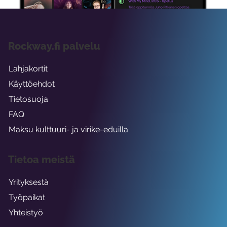
Rockway.fi palvelu
Lahjakortit
Käyttöehdot
Tietosuoja
FAQ
Maksu kulttuuri- ja virike-eduilla
Tietoa meistä
Yrityksestä
Työpaikat
Yhteistyö