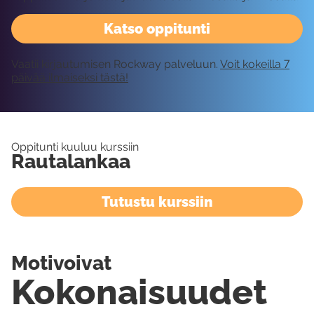
Katso oppitunti
Vaatii kirjautumisen Rockway palveluun.
Voit kokeilla 7
päivää ilmaiseksi tästä!
Oppitunti kuuluu kurssiin
Rautalankaa
Tutustu kurssiin
Motivoivat
Kokonaisuudet