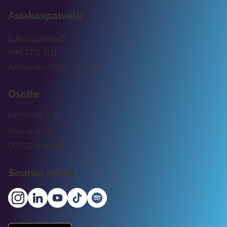
Asiakaspalvelu
tuki@rockway.fi
045 7731 1111
Arkisin klo 09:00 -15:00
Osoite
Lemuntie 3-5
Rockway Oy
00510 Helsinki
Seuraa meitä