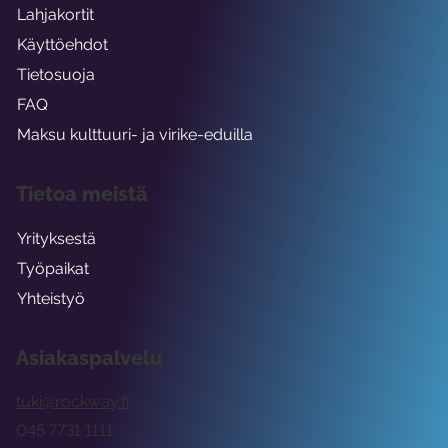
Lahjakortit
Käyttöehdot
Tietosuoja
FAQ
Maksu kulttuuri- ja virike-eduilla
Tietoa meistä
Yrityksestä
Työpaikat
Yhteistyö
Asiakaspalvelu
tuki@rockway.fi
045 7731 1111