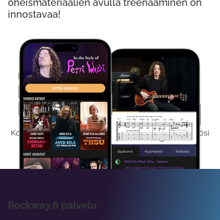
oheismateriaalien avulla treenaaminen on
innostavaa!
Kokeile Ilmaiseksi
Kokeilemalla ilmaiseksi saat koko sisältömme käyttöösi
viikon ajaksi.
Rockway.fi palvelu