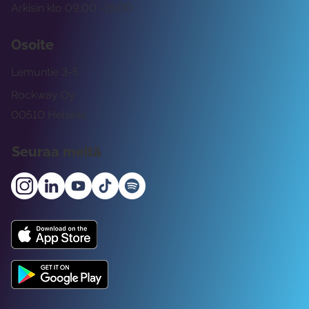
Arkisin klo 09:00 -15:00
Osoite
Lemuntie 3-5
Rockway Oy
00510 Helsinki
Seuraa meitä