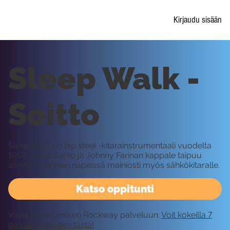
Kirjaudu sisään
Sleep Walk -
Soitto
Sleep Walk on lap steel -kitarainstrumentaali vuodelta
1959. Tämä Santo ja Johnny Farinan kappale taipuu
Jarmo Hynnisen näpeissä mainiosti myös sähkökitaralle.
Katso oppitunti
Vaatii kirjautumisen Rockway palveluun.
Voit kokeilla 7
päivää ilmaiseksi tästä!