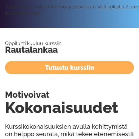
Vaatii kirjautumisen Rockway palveluun.
Voit kokeilla 7 päi
ilmaiseksi tästä!
Oppitunti kuuluu kurssiin
Rautalankaa
Tutustu kurssiin
Motivoivat
Kokonaisuudet
Kurssikokonaisuuksien avulla kehittymistä
on helppo seurata, mikä tekee etenemisestä