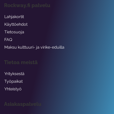
Rockway.fi palvelu
Lahjakortit
Käyttöehdot
Tietosuoja
FAQ
Maksu kulttuuri- ja virike-eduilla
Tietoa meistä
Yrityksestä
Työpaikat
Yhteistyö
Asiakaspalvelu