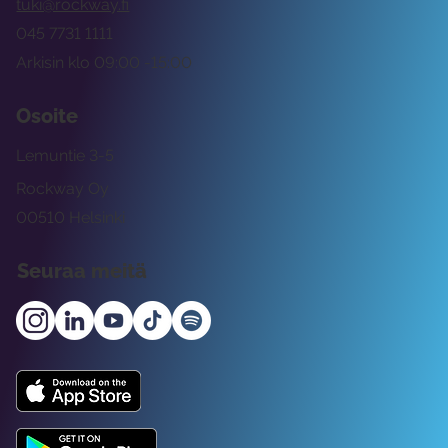
tuki@rockway.fi
045 7731 1111
Arkisin klo 09:00 -15:00
Osoite
Lemuntie 3-5
Rockway Oy
00510 Helsinki
Seuraa meitä