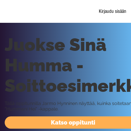
Kirjaudu sisään
Juokse Sinä
Humma -
Soittoesimerk
Tällä oppitunnilla Jarmo Hynninen näyttää, kuinka soitetaa
"Hummani Hei" -kappale.
Katso oppitunti