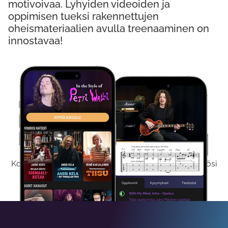
motivoivaa. Lyhyiden videoiden ja
oppimisen tueksi rakennettujen
oheismateriaalien avulla treenaaminen on
innostavaa!
Kokeile Ilmaiseksi
Kokeilemalla ilmaiseksi saat koko sisältömme käyttöösi
viikon ajaksi.