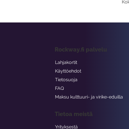
Kok
Rockway.fi palvelu
Lahjakortit
Käyttöehdot
Tietosuoja
FAQ
Maksu kulttuuri- ja virike-eduilla
Tietoa meistä
Yrityksestä