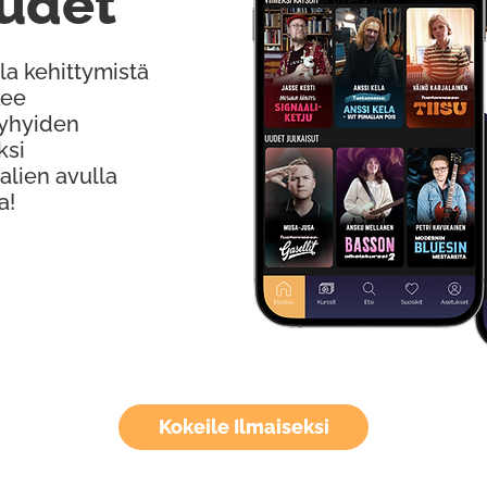
udet
la kehittymistä
kee
Lyhyiden
ksi
alien avulla
a!
Kokeile Ilmaiseksi