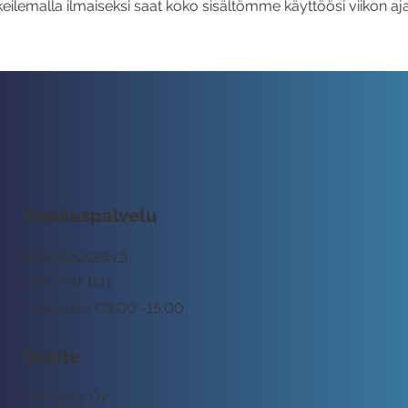
eilemalla ilmaiseksi saat koko sisältömme käyttöösi viikon aja
Asiakaspalvelu
tuki@rockway.fi
045 7731 1111
Arkisin klo 09:00 -15:00
Osoite
Rockway Oy