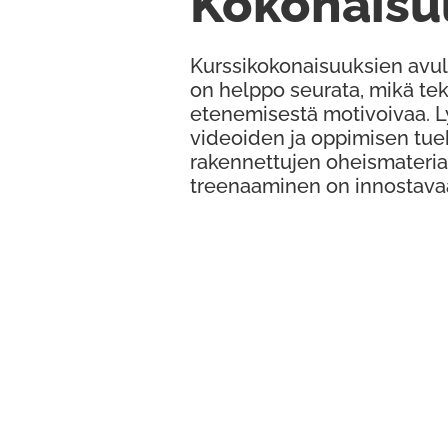
Kokonaisu
Kurssikokonaisuuksien avul
on helppo seurata, mikä te
etenemisestä motivoivaa. 
videoiden ja oppimisen tue
rakennettujen oheismateria
treenaaminen on innostava