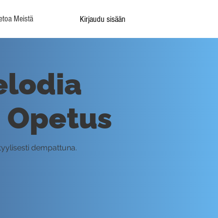
etoa Meistä
Kirjaudu sisään
elodia
- Opetus
yylisesti dempattuna.