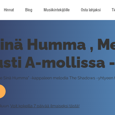
Hinnat
Blog
Musiikintekijöille
Osta lahjaksi
Ti
Sinä Humma , M
ti A-mollissa 
okse Sinä Humma" -kappaleen melodia The Shadows -yhtyeen t
eluun.
Voit kokeilla 7 päivää ilmaiseksi tästä!