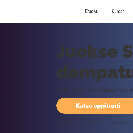
Etusivu
Kurssit
Juokse 
dempatus
Tällä oppitunnilla opetellaan "Ju
Katso oppitunti
Vaatii kirjautumisen Rockway palv