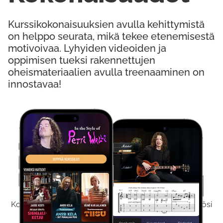
Kurssikokonaisuuksien avulla kehittymistä
on helppo seurata, mikä tekee etenemisestä
motivoivaa. Lyhyiden videoiden ja
oppimisen tueksi rakennettujen
oheismateriaalien avulla treenaaminen on
innostavaa!
Kokeile Ilmaiseksi
Kokeilemalla ilmaiseksi saat koko sisältömme käyttöösi
viikon ajaksi.