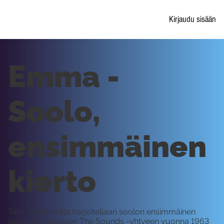
Kirjaudu sisään
Emma -
Soolo,
ensimmäinen
kierto
Tällä oppitunnilla harjoitellaan soolon ensimmäinen
kierto suomalaisen The Sounds -yhtyeen vuonna 1963