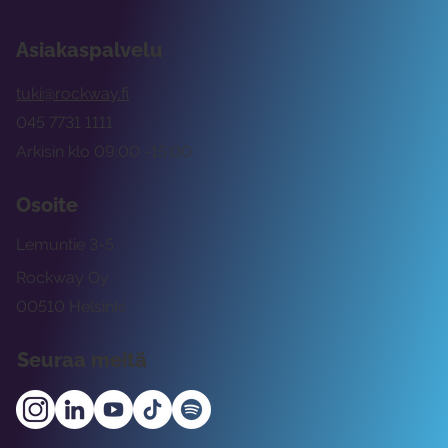
Asiakaspalvelu
tuki@rockway.fi
045 7731 1111
Arkisin klo 09:00 -15:00
Osoite
Lemuntie 3-5
Rockway Oy
00510 Helsinki
Seuraa meitä