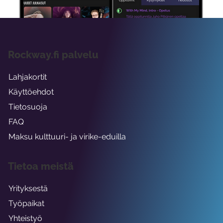
Rockway.fi palvelu
Lahjakortit
Käyttöehdot
Tietosuoja
FAQ
Maksu kulttuuri- ja virike-eduilla
Tietoa meistä
Yrityksestä
Työpaikat
Yhteistyö