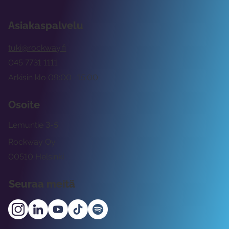
Asiakaspalvelu
tuki@rockway.fi
045 7731 1111
Arkisin klo 09:00 -15:00
Osoite
Lemuntie 3-5
Rockway Oy
00510 Helsinki
Seuraa meitä