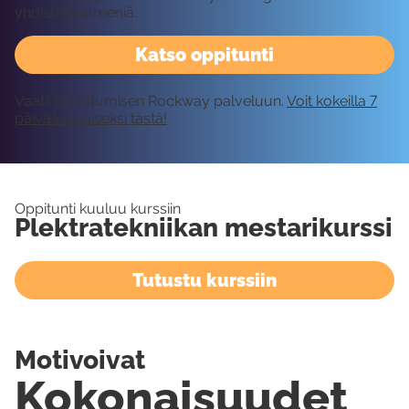
yhdistelmätreeniä.
Katso oppitunti
Vaatii kirjautumisen Rockway palveluun.
Voit kokeilla 7
päivää ilmaiseksi tästä!
Oppitunti kuuluu kurssiin
Plektratekniikan mestarikurssi
Tutustu kurssiin
Motivoivat
Kokonaisuudet