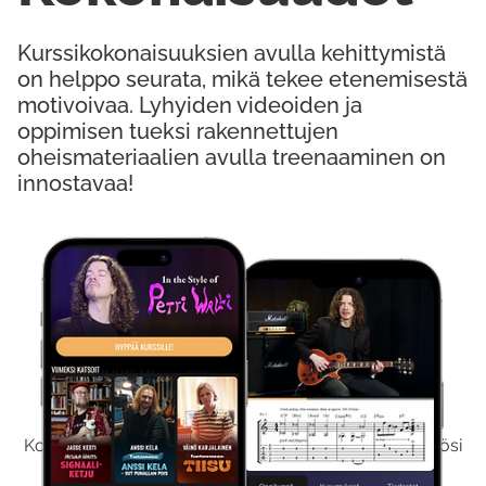
Kurssikokonaisuuksien avulla kehittymistä
on helppo seurata, mikä tekee etenemisestä
motivoivaa. Lyhyiden videoiden ja
oppimisen tueksi rakennettujen
oheismateriaalien avulla treenaaminen on
innostavaa!
Kokeile Ilmaiseksi
Kokeilemalla ilmaiseksi saat koko sisältömme käyttöösi
viikon ajaksi.