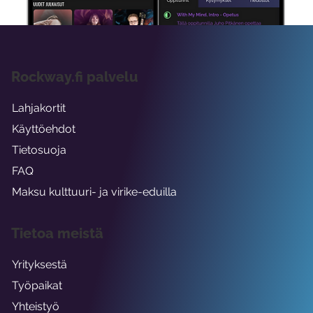
Rockway.fi palvelu
Lahjakortit
Käyttöehdot
Tietosuoja
FAQ
Maksu kulttuuri- ja virike-eduilla
Tietoa meistä
Yrityksestä
Työpaikat
Yhteistyö