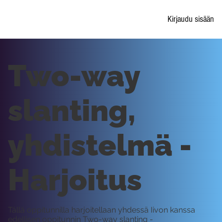
Kirjaudu sisään
Two-way
slanting,
yhdistelmä -
Harjoitus
Tällä oppitunnilla harjoitellaan yhdessä Iivon kanssa
edellisen oppitunnin Two-way slanting -