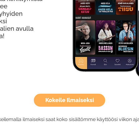
kee
Lyhyiden
ksi
alien avulla
a!
Kokeile Ilmaiseksi
eilemalla ilmaiseksi saat koko sisältömme käyttöösi viikon aja