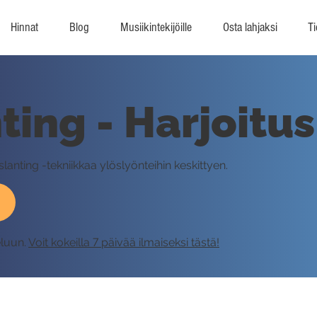
Hinnat
Blog
Musiikintekijöille
Osta lahjaksi
Ti
ting - Harjoitus
 slanting -tekniikkaa ylöslyönteihin keskittyen.
eluun.
Voit kokeilla 7 päivää ilmaiseksi tästä!