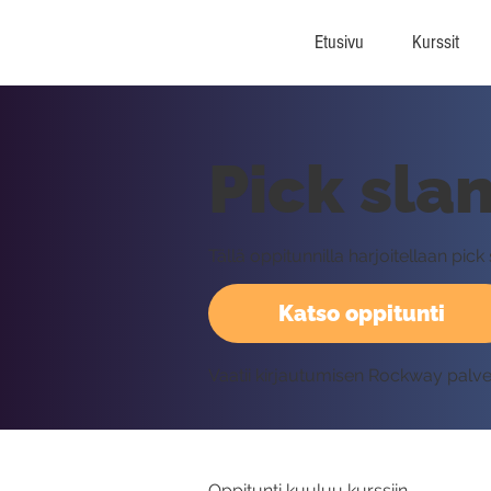
Etusivu
Kurssit
Pick slan
Tällä oppitunnilla harjoitellaan pick
Katso oppitunti
Vaatii kirjautumisen Rockway palv
Oppitunti kuuluu kurssiin