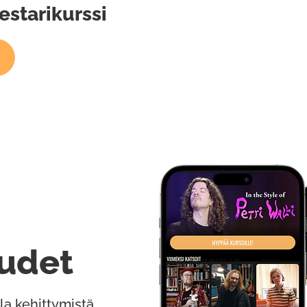
estarikurssi
udet
la kehittymistä