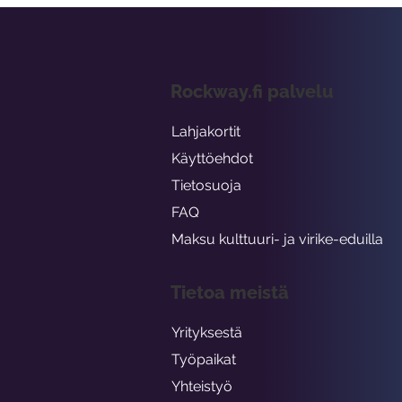
Rockway.fi palvelu
Lahjakortit
Käyttöehdot
Tietosuoja
FAQ
Maksu kulttuuri- ja virike-eduilla
Tietoa meistä
Yrityksestä
Työpaikat
Yhteistyö