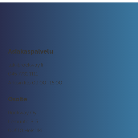
Asiakaspalvelu
tuki@rockway.fi
045 7731 1111
Arkisin klo 09:00 -15:00
Osoite
Rockway Oy
Lemuntie 3-5
00510 Helsinki