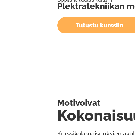
Plektratekniikan m
Tutustu kurssiin
Motivoivat
Kokonaisu
Kurssikokonaisuuksien avul