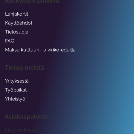
Rockway.fi palvelu
Lahjakortit
Käyttöehdot
Tietosuoja
FAQ
Maksu kulttuuri- ja virike-eduilla
Tietoa meistä
Yrityksestä
Työpaikat
Yhteistyö
Asiakaspalvelu
tuki@rockway.fi