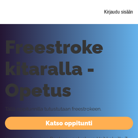
Kirjaudu sisään
Freestroke
kitaralla -
Opetus
Tällä oppitunnilla tutustutaan freestrokeen.
Katso oppitunti