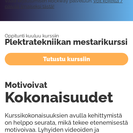
Vaatii kirjautumisen Rockway palveluun.
Voit kokeilla 7
päivää ilmaiseksi tästä!
Oppitunti kuuluu kurssiin
Plektratekniikan mestarikurssi
Tutustu kurssiin
Motivoivat
Kokonaisuudet
Kurssikokonaisuuksien avulla kehittymistä
on helppo seurata, mikä tekee etenemisestä
motivoivaa. Lyhyiden videoiden ja