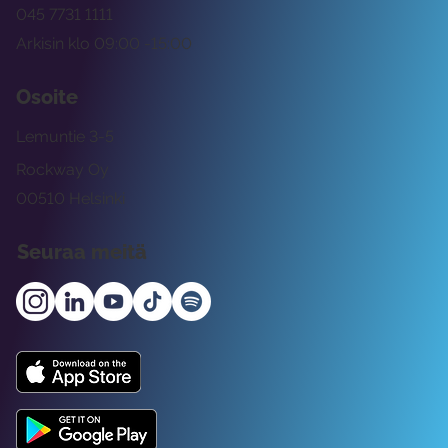
045 7731 1111
Arkisin klo 09:00 -15:00
Osoite
Lemuntie 3-5
Rockway Oy
00510 Helsinki
Seuraa meitä