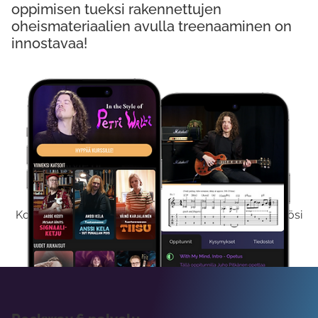
oppimisen tueksi rakennettujen
oheismateriaalien avulla treenaaminen on
innostavaa!
Kokeile Ilmaiseksi
Kokeilemalla ilmaiseksi saat koko sisältömme käyttöösi
viikon ajaksi.