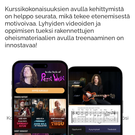
Kurssikokonaisuuksien avulla kehittymistä
on helppo seurata, mikä tekee etenemisestä
motivoivaa. Lyhyiden videoiden ja
oppimisen tueksi rakennettujen
oheismateriaalien avulla treenaaminen on
innostavaa!
Kokeile Ilmaiseksi
Kokeilemalla ilmaiseksi saat koko sisältömme käyttöösi
viikon ajaksi.