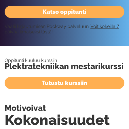
Katso oppitunti
Vaatii kirjautumisen Rockway palveluun.
Voit kokeilla 7
päivää ilmaiseksi tästä!
Oppitunti kuuluu kurssiin
Plektratekniikan mestarikurssi
Tutustu kurssiin
Motivoivat
Kokonaisuudet