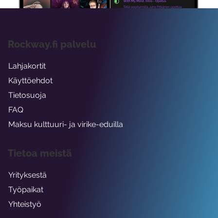
Rockway.fi palvelu
Lahjakortit
Käyttöehdot
Tietosuoja
FAQ
Maksu kulttuuri- ja virike-eduilla
Tietoa meistä
Yrityksestä
Työpaikat
Yhteistyö