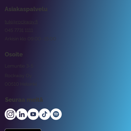
Asiakaspalvelu
tuki@rockway.fi
045 7731 1111
Arkisin klo 09:00 -15:00
Osoite
Lemuntie 3-5
Rockway Oy
00510 Helsinki
Seuraa meitä