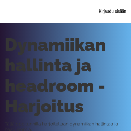
Kirjaudu sisään
Dynamiikan
hallinta ja
headroom -
Harjoitus
Tällä oppitunnilla harjoitellaan dynamiikan hallintaa ja
headroomia.