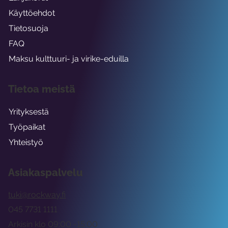
Käyttöehdot
Tietosuoja
FAQ
Maksu kulttuuri- ja virike-eduilla
Tietoa meistä
Yrityksestä
Työpaikat
Yhteistyö
Asiakaspalvelu
tuki@rockway.fi
045 7731 1111
Arkisin klo 09:00 -15:00