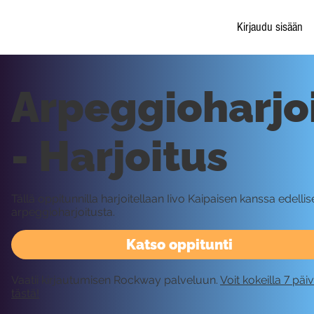
Kirjaudu sisään
Arpeggioharjo
- Harjoitus
Tällä oppitunnilla harjoitellaan Iivo Kaipaisen kanssa edelli
arpeggioharjoitusta.
Katso oppitunti
Vaatii kirjautumisen Rockway palveluun.
Voit kokeilla 7 päi
tästä!