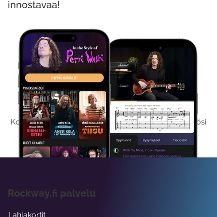
innostavaa!
Kokeile Ilmaiseksi
Kokeilemalla ilmaiseksi saat koko sisältömme käyttöösi
viikon ajaksi.
Rockway.fi palvelu
Lahjakortit