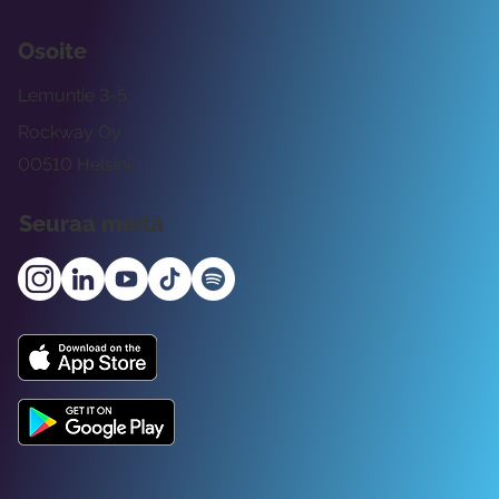
Osoite
Lemuntie 3-5
Rockway Oy
00510 Helsinki
Seuraa meitä