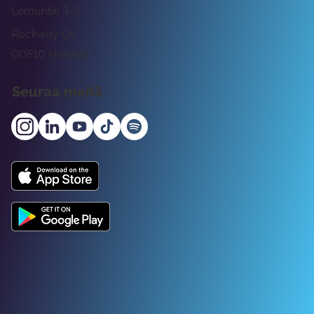
Lemuntie 3-5
Rockway Oy
00510 Helsinki
Seuraa meitä