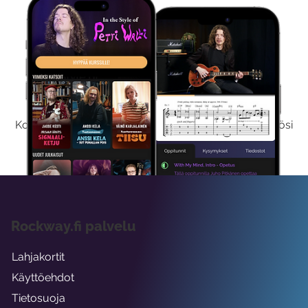
Kokeile Ilmaiseksi
Kokeilemalla ilmaiseksi saat koko sisältömme käyttöösi
viikon ajaksi.
Rockway.fi palvelu
Lahjakortit
Käyttöehdot
Tietosuoja