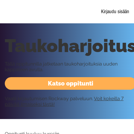
Kirjaudu sisään
Taukoharjoitu
Tällä oppitunnilla jatketaan taukoharjoituksia uuden
kappaleen avulla.
Katso oppitunti
Vaatii kirjautumisen Rockway palveluun.
Voit kokeilla 7
päivää ilmaiseksi tästä!
Oppitunti kuuluu kurssiin