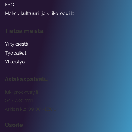
FAQ
Maksu kulttuuri- ja virike-eduilla
Tietoa meistä
Yrityksestä
Työpaikat
Yhteistyö
Asiakaspalvelu
tuki@rockway.fi
045 7731 1111
Arkisin klo 09:00 -15:00
Osoite