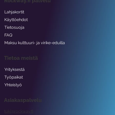
Rockway.fi palvelu
Lahjakortit
Käyttöehdot
Tietosuoja
FAQ
Maksu kulttuuri- ja virike-eduilla
Tietoa meistä
Yrityksestä
Työpaikat
Yhteistyö
Asiakaspalvelu
tuki@rockway.fi