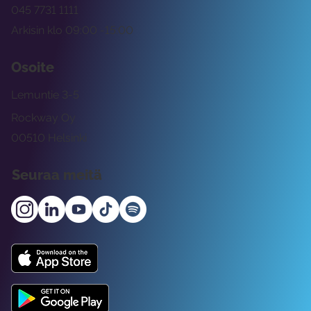
045 7731 1111
Arkisin klo 09:00 -15:00
Osoite
Lemuntie 3-5
Rockway Oy
00510 Helsinki
Seuraa meitä