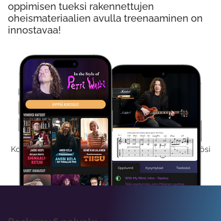
oppimisen tueksi rakennettujen
oheismateriaalien avulla treenaaminen on
innostavaa!
Kokeile Ilmaiseksi
Kokeilemalla ilmaiseksi saat koko sisältömme käyttöösi
viikon ajaksi.