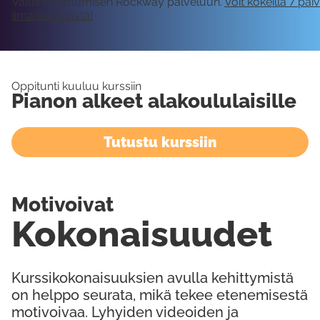
Vaatii kirjautumisen Rockway palveluun.
Voit kokeilla 7 päi
ilmaiseksi tästä!
Oppitunti kuuluu kurssiin
Pianon alkeet alakoululaisille
Tutustu kurssiin
Motivoivat
Kokonaisuudet
Kurssikokonaisuuksien avulla kehittymistä
on helppo seurata, mikä tekee etenemisestä
motivoivaa. Lyhyiden videoiden ja