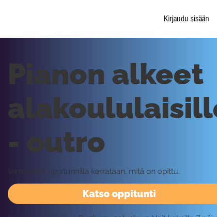
Kirjaudu sisään
Pianon alkeet
alakoululaisill
- outro
Viimeisellä oppitunnilla kerrataan, mitä on opittu.
Katso oppitunti