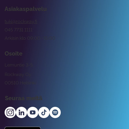
Asiakaspalvelu
tuki@rockway.fi
045 7731 1111
Arkisin klo 09:00 -15:00
Osoite
Lemuntie 3-5
Rockway Oy
00510 Helsinki
Seuraa meitä