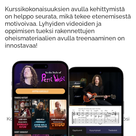
Kurssikokonaisuuksien avulla kehittymistä
on helppo seurata, mikä tekee etenemisestä
motivoivaa. Lyhyiden videoiden ja
oppimisen tueksi rakennettujen
oheismateriaalien avulla treenaaminen on
innostavaa!
Kokeile Ilmaiseksi
Kokeilemalla ilmaiseksi saat koko sisältömme käyttöösi
viikon ajaksi.