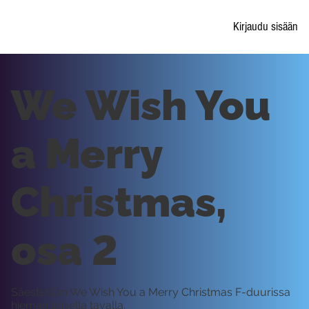
Kirjaudu sisään
We Wish You
a Merry
Christmas,
osa 2
Säestetään We Wish You a Merry Christmas F-duurissa
hieman toisella tavalla.