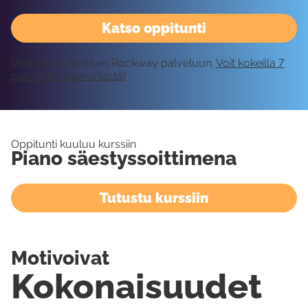
Katso oppitunti
Vaatii kirjautumisen Rockway palveluun.
Voit kokeilla 7
päivää ilmaiseksi tästä!
Oppitunti kuuluu kurssiin
Piano säestyssoittimena
Tutustu kurssiin
Motivoivat
Kokonaisuudet