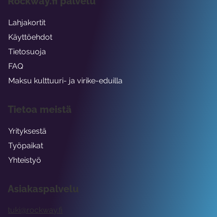
Rockway.fi palvelu
Lahjakortit
Käyttöehdot
Tietosuoja
FAQ
Maksu kulttuuri- ja virike-eduilla
Tietoa meistä
Yrityksestä
Työpaikat
Yhteistyö
Asiakaspalvelu
tuki@rockway.fi