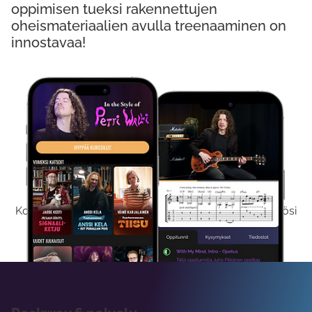
oppimisen tueksi rakennettujen
oheismateriaalien avulla treenaaminen on
innostavaa!
Kokeile Ilmaiseksi
Kokeilemalla ilmaiseksi saat koko sisältömme käyttöösi
viikon ajaksi.