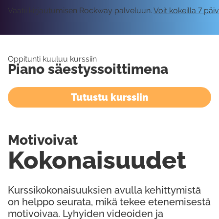
Vaatii kirjautumisen Rockway palveluun.
Voit kokeilla 7 päi
Oppitunti kuuluu kurssiin
Piano säestyssoittimena
Tutustu kurssiin
Motivoivat
Kokonaisuudet
Kurssikokonaisuuksien avulla kehittymistä
on helppo seurata, mikä tekee etenemisestä
motivoivaa. Lyhyiden videoiden ja