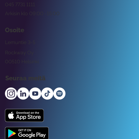
045 7731 1111
Arkisin klo 09:00 -15:00
Osoite
Lemuntie 3-5
Rockway Oy
00510 Helsinki
Seuraa meitä