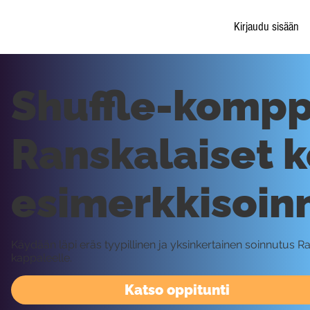
Kirjaudu sisään
Shuffle-komppi
Ranskalaiset k
esimerkkisoin
Käydään läpi eräs tyypillinen ja yksinkertainen soinnutus Ra
kappaleelle.
Katso oppitunti