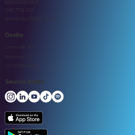
tuki@rockway.fi
045 7731 1111
Arkisin klo 09:00 -15:00
Osoite
Lemuntie 3-5
Rockway Oy
00510 Helsinki
Seuraa meitä