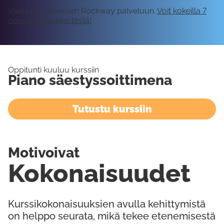
Vaatii kirjautumisen Rockway palveluun.
Voit kokeilla 7
päivää ilmaiseksi tästä!
Oppitunti kuuluu kurssiin
Piano säestyssoittimena
Tutustu kurssiin
Motivoivat
Kokonaisuudet
Kurssikokonaisuuksien avulla kehittymistä
on helppo seurata, mikä tekee etenemisestä