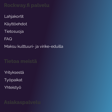
Rockway.fi palvelu
Lahjakortit
Käyttöehdot
Tietosuoja
FAQ
Maksu kulttuuri- ja virike-eduilla
Tietoa meistä
Yrityksestä
Työpaikat
Yhteistyö
Asiakaspalvelu