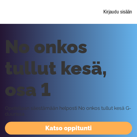
Kirjaudu sisään
No onkos
tullut kesä,
osa 1
Opetellaan säestämään helposti No onkos tullut kesä G-
duurissa.
Katso oppitunti