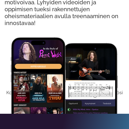
motivoivaa. Lyhyiden videoiden ja
oppimisen tueksi rakennettujen
oheismateriaalien avulla treenaaminen on
innostavaa!
Kokeile Ilmaiseksi
Kokeilemalla ilmaiseksi saat koko sisältömme käyttöösi
viikon ajaksi.