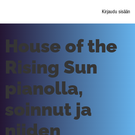
Kirjaudu sisään
House of the
Rising Sun
pianolla,
soinnut ja
niiden