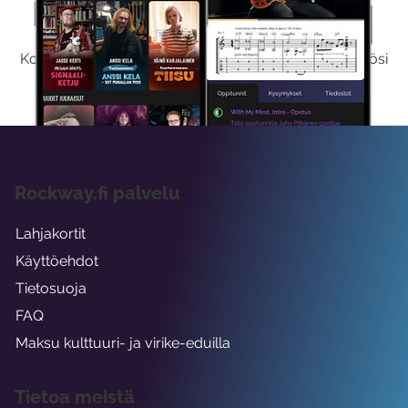
Kokeile Ilmaiseksi
Kokeilemalla ilmaiseksi saat koko sisältömme käyttöösi
viikon ajaksi.
Rockway.fi palvelu
Lahjakortit
Käyttöehdot
Tietosuoja
FAQ
Maksu kulttuuri- ja virike-eduilla
Tietoa meistä