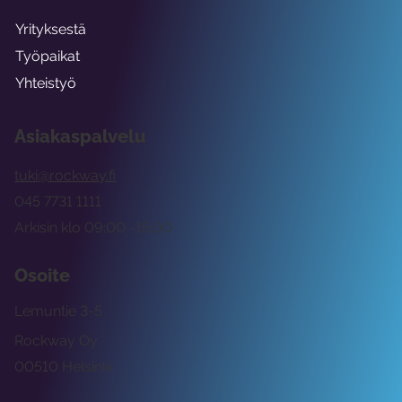
Yrityksestä
Työpaikat
Yhteistyö
Asiakaspalvelu
tuki@rockway.fi
045 7731 1111
Arkisin klo 09:00 -15:00
Osoite
Lemuntie 3-5
Rockway Oy
00510 Helsinki