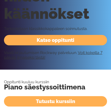
käännökset
Tarkastellaan klassikkokappaleen soinnutusta.
Katso oppitunti
Vaatii kirjautumisen Rockway palveluun.
Voit kokeilla 7
päivää ilmaiseksi tästä!
Oppitunti kuuluu kurssiin
Piano säestyssoittimena
Tutustu kurssiin