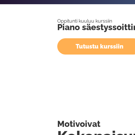
Oppitunti kuuluu kurssiin
Piano säestyssoitt
Tutustu kurssiin
Motivoivat