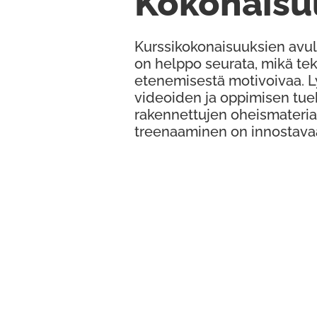
Kokonaisu
Kurssikokonaisuuksien avul
on helppo seurata, mikä te
etenemisestä motivoivaa. 
videoiden ja oppimisen tue
rakennettujen oheismateria
treenaaminen on innostava