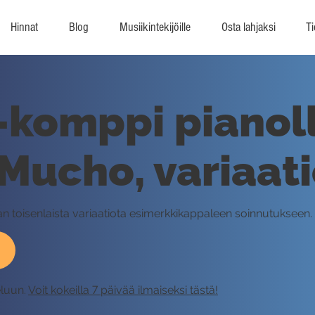
Hinnat
Blog
Musiikintekijöille
Osta lahjaksi
Ti
komppi pianoll
ucho, variaati
 toisenlaista variaatiota esimerkkikappaleen soinnutukseen.
eluun.
Voit kokeilla 7 päivää ilmaiseksi tästä!