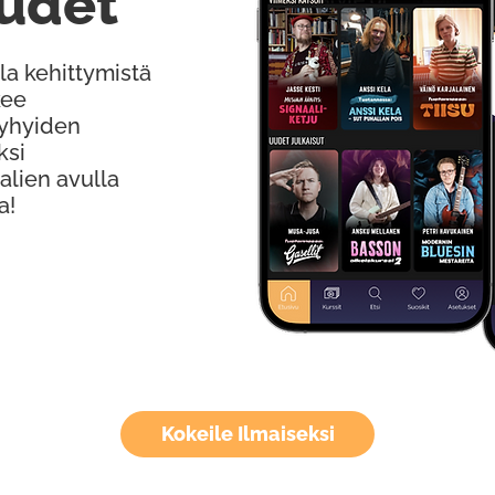
udet
la kehittymistä
kee
Lyhyiden
ksi
alien avulla
a!
Kokeile Ilmaiseksi