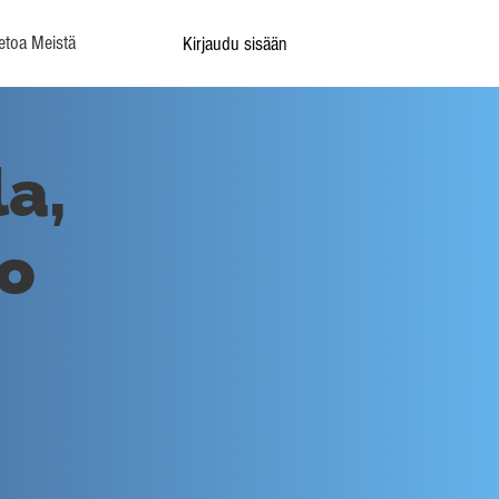
etoa Meistä
Kirjaudu sisään
a,
o