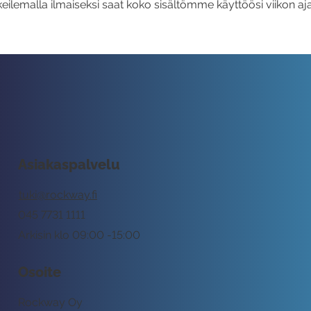
eilemalla ilmaiseksi saat koko sisältömme käyttöösi viikon aja
Asiakaspalvelu
tuki@rockway.fi
045 7731 1111
Arkisin klo 09:00 -15:00
Osoite
Rockway Oy