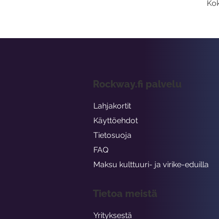
Kok
Rockway.fi palvelu
Lahjakortit
Käyttöehdot
Tietosuoja
FAQ
Maksu kulttuuri- ja virike-eduilla
Tietoa meistä
Yrityksestä