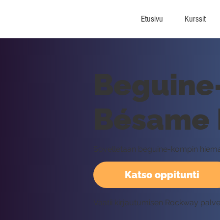
Etusivu
Kurssit
Beguine-
Bésame M
Sovelletaan beguine-kompin hieman
Katso oppitunti
Vaatii kirjautumisen Rockway palv