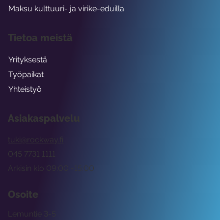
Maksu kulttuuri- ja virike-eduilla
Tietoa meistä
Yrityksestä
Työpaikat
Yhteistyö
Asiakaspalvelu
tuki@rockway.fi
045 7731 1111
Arkisin klo 09:00 -15:00
Osoite
Lemuntie 3-5