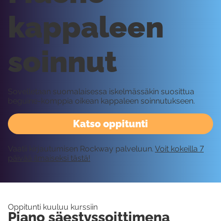
kappaleen
soinnut
Sovelletaan suomalaisessa iskelmässäkin suosittua
beguine-komppia oikean kappaleen soinnutukseen.
Katso oppitunti
Vaatii kirjautumisen Rockway palveluun.
Voit kokeilla 7
päivää ilmaiseksi tästä!
Oppitunti kuuluu kurssiin
Piano säestyssoittimena