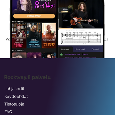
Kokeile Ilmaiseksi
Kokeilemalla ilmaiseksi saat koko sisältömme käyttöösi
viikon ajaksi.
Rockway.fi palvelu
Lahjakortit
Käyttöehdot
Tietosuoja
FAQ