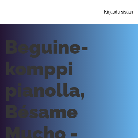
Kirjaudu sisään
Beguine-
komppi
pianolla,
Bésame
Mucho -