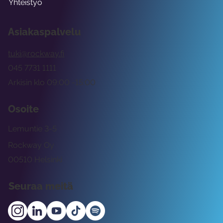
Yhteistyö
Asiakaspalvelu
tuki@rockway.fi
045 7731 1111
Arkisin klo 09:00 -15:00
Osoite
Lemuntie 3-5
Rockway Oy
00510 Helsinki
Seuraa meitä