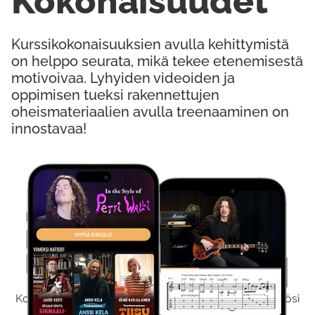
Kokonaisuudet
Kurssikokonaisuuksien avulla kehittymistä
on helppo seurata, mikä tekee etenemisestä
motivoivaa. Lyhyiden videoiden ja
oppimisen tueksi rakennettujen
oheismateriaalien avulla treenaaminen on
innostavaa!
Kokeile Ilmaiseksi
Kokeilemalla ilmaiseksi saat koko sisältömme käyttöösi
viikon ajaksi.