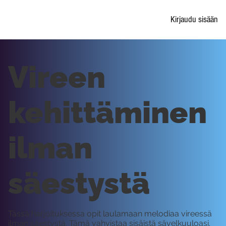
Kirjaudu sisään
Vireen
kehittäminen
ilman
säestystä
Tässä harjoituksessa opit laulamaan melodiaa vireessä
ilman säestystä. Tämä vahvistaa sisäistä sävelkuuloasi.