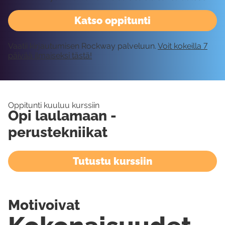
Katso oppitunti
Vaatii kirjautumisen Rockway palveluun.
Voit kokeilla 7
päivää ilmaiseksi tästä!
Oppitunti kuuluu kurssiin
Opi laulamaan -
perustekniikat
Tutustu kurssiin
Motivoivat