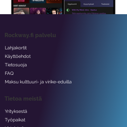
Rockway.fi palvelu
Lahjakortit
Käyttöehdot
Tietosuoja
FAQ
Maksu kulttuuri- ja virike-eduilla
Tietoa meistä
Yrityksestä
Työpaikat