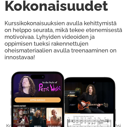
Kokonaisuudet
Kurssikokonaisuuksien avulla kehittymistä
on helppo seurata, mikä tekee etenemisestä
motivoivaa. Lyhyiden videoiden ja
oppimisen tueksi rakennettujen
oheismateriaalien avulla treenaaminen on
innostavaa!
Kokeile Ilmaiseksi
Kokeilemalla ilmaiseksi saat koko sisältömme käyttöösi