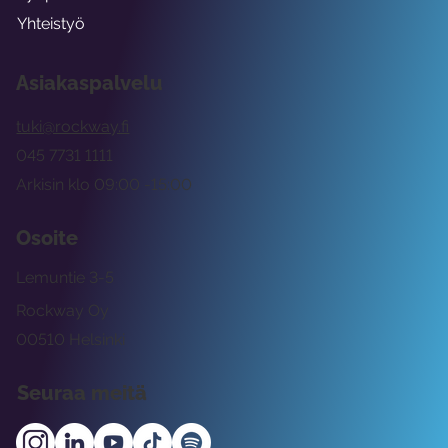
Yhteistyö
Asiakaspalvelu
tuki@rockway.fi
045 7731 1111
Arkisin klo 09:00 -15:00
Osoite
Lemuntie 3-5
Rockway Oy
00510 Helsinki
Seuraa meitä