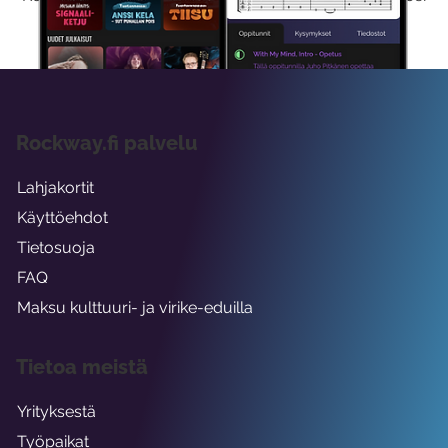
viikon ajaksi.
Rockway.fi palvelu
Lahjakortit
Käyttöehdot
Tietosuoja
FAQ
Maksu kulttuuri- ja virike-eduilla
Tietoa meistä
Yrityksestä
Työpaikat