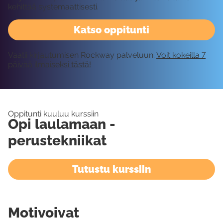
kehittää systemaattisesti.
Katso oppitunti
Vaatii kirjautumisen Rockway palveluun.
Voit kokeilla 7
päivää ilmaiseksi tästä!
Oppitunti kuuluu kurssiin
Opi laulamaan -
perustekniikat
Tutustu kurssiin
Motivoivat