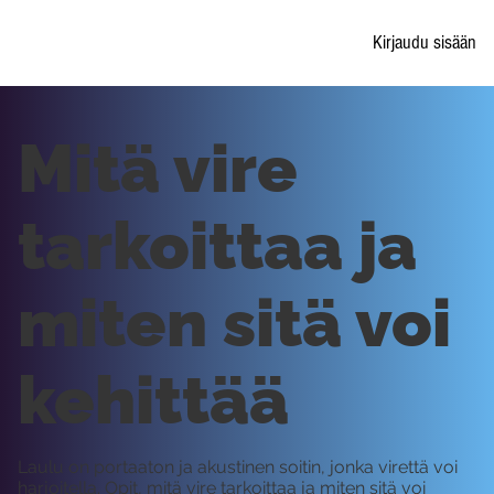
Kirjaudu sisään
Mitä vire
tarkoittaa ja
miten sitä voi
kehittää
Laulu on portaaton ja akustinen soitin, jonka virettä voi
harjoitella. Opit, mitä vire tarkoittaa ja miten sitä voi