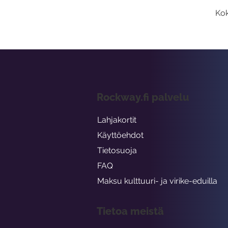
Kok
Rockway.fi palvelu
Lahjakortit
Käyttöehdot
Tietosuoja
FAQ
Maksu kulttuuri- ja virike-eduilla
Tietoa meistä