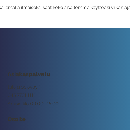
eilemalla ilmaiseksi saat koko sisältömme käyttöösi viikon aja
Asiakaspalvelu
tuki@rockway.fi
045 7731 1111
Arkisin klo 09:00 -15:00
Osoite