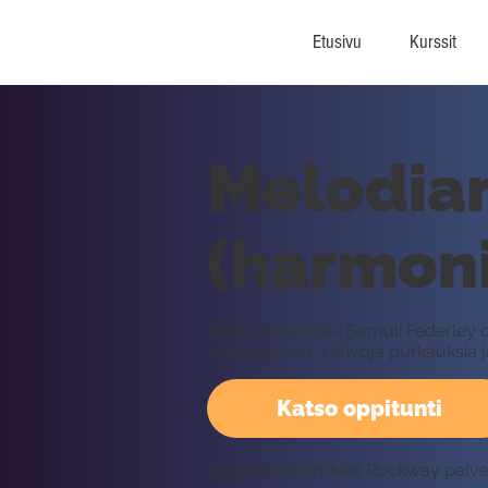
Etusivu
Kurssit
Melodia
(harmoni
Tällä oppitunnilla Samuli Federle
sointusäveliä, vahvoja purkauksia 
Katso oppitunti
Vaatii kirjautumisen Rockway palv