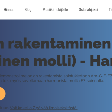
Hinnat
Blog
Musiikintekijöille
Osta lahjaksi
Ti
n rakentaminen
nen molli) - Ha
y demonstroi melodian rakentamista sointukiertoon Am-G-F-E7
ja toki myös soveltamaan harmonista mollia E7-soinnulla.
eluun.
Voit kokeilla 7 päivää ilmaiseksi tästä!