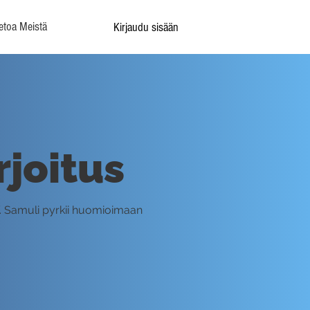
etoa Meistä
Kirjaudu sisään
rjoitus
. Samuli pyrkii huomioimaan