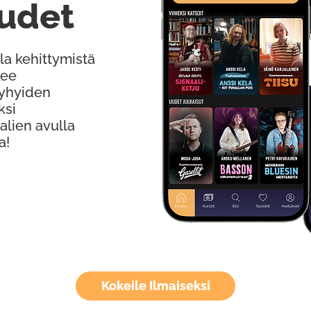
udet
la kehittymistä
kee
Lyhyiden
ksi
alien avulla
a!
Kokeile Ilmaiseksi