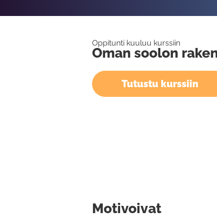
Oppitunti kuuluu kurssiin
Oman soolon rake
Tutustu kurssiin
Motivoivat