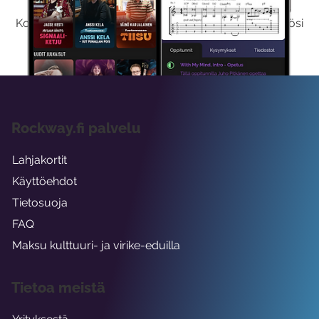
Kokeilemalla ilmaiseksi saat koko sisältömme käyttöösi
viikon ajaksi.
Rockway.fi palvelu
Lahjakortit
Käyttöehdot
Tietosuoja
FAQ
Maksu kulttuuri- ja virike-eduilla
Tietoa meistä