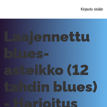
Kirjaudu sisään
Laajennettu
blues-
asteikko (12
tahdin blues)
- Harjoitus