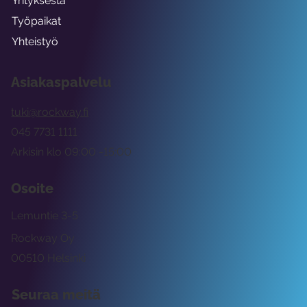
Yrityksestä
Työpaikat
Yhteistyö
Asiakaspalvelu
tuki@rockway.fi
045 7731 1111
Arkisin klo 09:00 -15:00
Osoite
Lemuntie 3-5
Rockway Oy
00510 Helsinki
Seuraa meitä