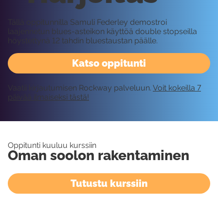
Tällä oppitunnilla Samuli Federley demostroi
laajennetun blues-asteikon käyttöä double stopseilla
höystettynä 12 tahdin bluestaustan päälle.
Katso oppitunti
Vaatii kirjautumisen Rockway palveluun.
Voit kokeilla 7
päivää ilmaiseksi tästä!
Oppitunti kuuluu kurssiin
Oman soolon rakentaminen
Tutustu kurssiin