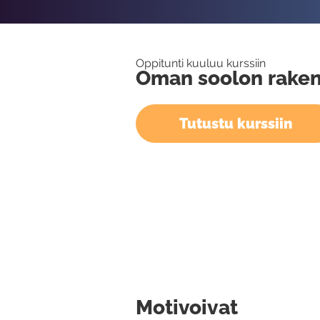
Oppitunti kuuluu kurssiin
Oman soolon rake
Tutustu kurssiin
Motivoivat