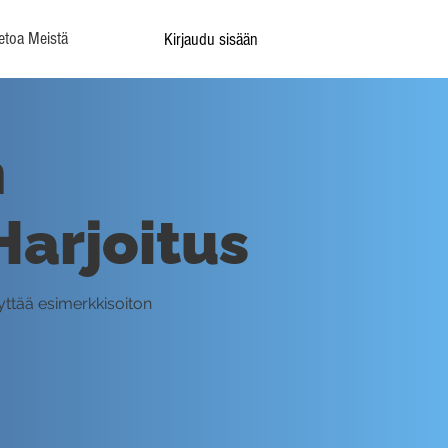
etoa Meistä
Kirjaudu sisään
n
Harjoitus
yttää esimerkkisoiton