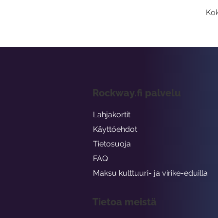
Kok
Rockway.fi palvelu
Lahjakortit
Käyttöehdot
Tietosuoja
FAQ
Maksu kulttuuri- ja virike-eduilla
Tietoa meistä