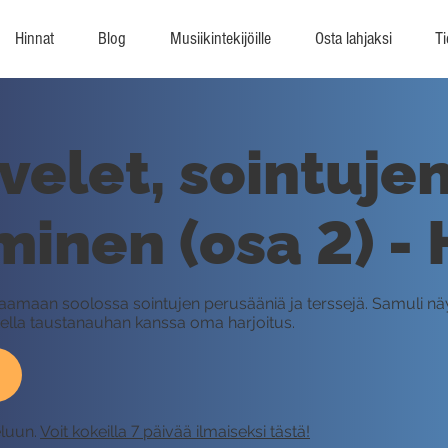
Hinnat
Blog
Musiikintekijöille
Osta lahjaksi
Ti
elet, sointuje
inen (osa 2) - 
kaamaan soolossa sointujen perusääniä ja terssejä. Samuli nä
oitella taustanauhan kanssa oma harjoitus.
eluun.
Voit kokeilla 7 päivää ilmaiseksi tästä!