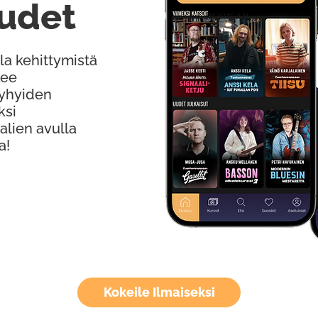
udet
la kehittymistä
kee
Lyhyiden
ksi
alien avulla
a!
Kokeile Ilmaiseksi