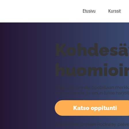
Etusivu
Kurssit
Kohdesäv
huomioim
Tällä oppitunnilla opetellaan merk
harjoituksesta, ja sinun tulee harj
Katso oppitunti
Vaatii kirjautumisen Rockway palv