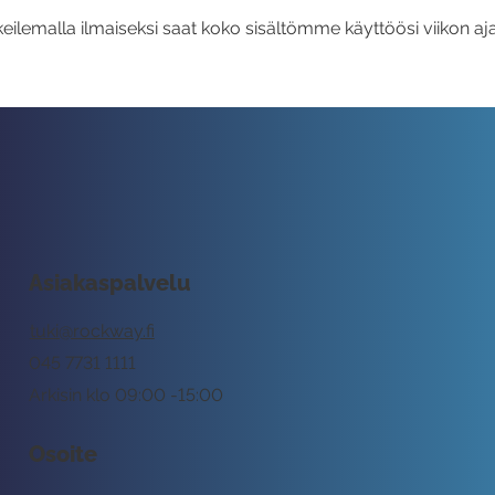
eilemalla ilmaiseksi saat koko sisältömme käyttöösi viikon aja
Asiakaspalvelu
tuki@rockway.fi
045 7731 1111
Arkisin klo 09:00 -15:00
Osoite