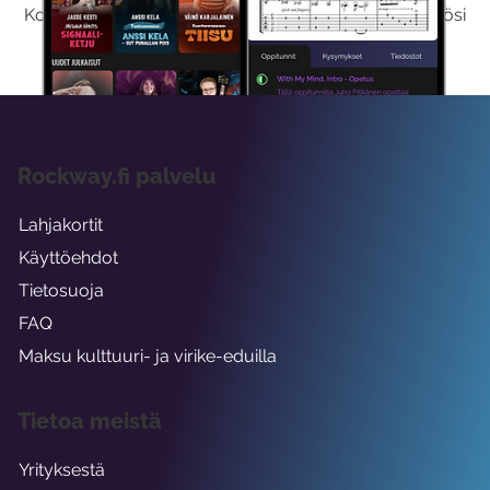
Kokeilemalla ilmaiseksi saat koko sisältömme käyttöösi
viikon ajaksi.
Rockway.fi palvelu
Lahjakortit
Käyttöehdot
Tietosuoja
FAQ
Maksu kulttuuri- ja virike-eduilla
Tietoa meistä
Yrityksestä