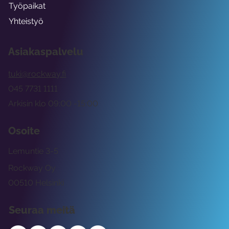
Työpaikat
Yhteistyö
Asiakaspalvelu
tuki@rockway.fi
045 7731 1111
Arkisin klo 09:00 -15:00
Osoite
Lemuntie 3-5
Rockway Oy
00510 Helsinki
Seuraa meitä