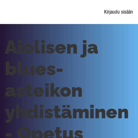
Kirjaudu sisään
Aiolisen ja
blues-
asteikon
yhdistäminen
- Opetus