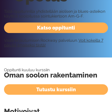
Tällä oppitunnilla yhdistellään aiolisen ja blues-asteikon
käyttöä sooloilussa sointukiertoon Am-G-F.
Katso oppitunti
Vaatii kirjautumisen Rockway palveluun.
Voit kokeilla 7
päivää ilmaiseksi tästä!
Oppitunti kuuluu kurssiin
Oman soolon rakentaminen
Tutustu kurssiin
Motivoivat