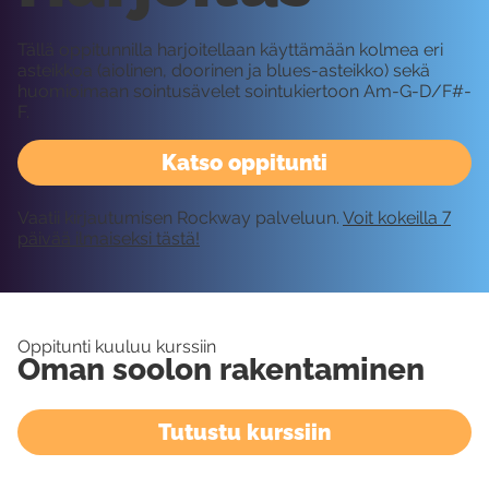
Tällä oppitunnilla harjoitellaan käyttämään kolmea eri
asteikkoa (aiolinen, doorinen ja blues-asteikko) sekä
huomioimaan sointusävelet sointukiertoon Am-G-D/F#-
F.
Katso oppitunti
Vaatii kirjautumisen Rockway palveluun.
Voit kokeilla 7
päivää ilmaiseksi tästä!
Oppitunti kuuluu kurssiin
Oman soolon rakentaminen
Tutustu kurssiin