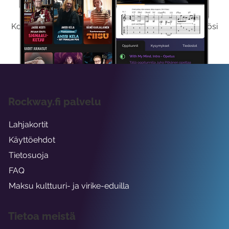
Kokeile Ilmaiseksi
Kokeilemalla ilmaiseksi saat koko sisältömme käyttöösi
viikon ajaksi.
Rockway.fi palvelu
Lahjakortit
Käyttöehdot
Tietosuoja
FAQ
Maksu kulttuuri- ja virike-eduilla
Tietoa meistä