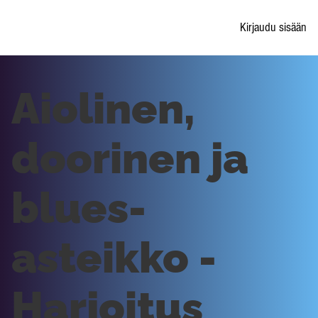
Kirjaudu sisään
Aiolinen,
doorinen ja
blues-
asteikko -
Harjoitus