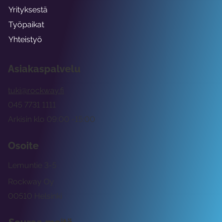
Yrityksestä
Työpaikat
Yhteistyö
Asiakaspalvelu
tuki@rockway.fi
045 7731 1111
Arkisin klo 09:00 -15:00
Osoite
Lemuntie 3-5
Rockway Oy
00510 Helsinki