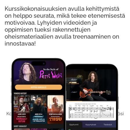
Kurssikokonaisuuksien avulla kehittymistä
on helppo seurata, mikä tekee etenemisestä
motivoivaa. Lyhyiden videoiden ja
oppimisen tueksi rakennettujen
oheismateriaalien avulla treenaaminen on
innostavaa!
Kokeile Ilmaiseksi
Kokeilemalla ilmaiseksi saat koko sisältömme käyttöösi
viikon ajaksi.