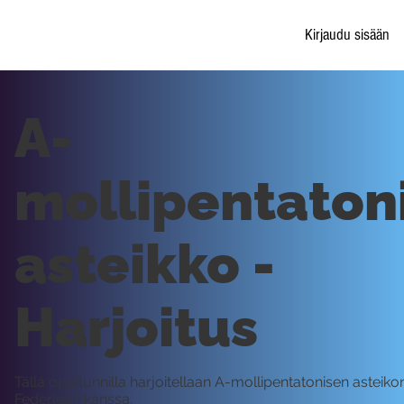
Kirjaudu sisään
A-
mollipentaton
asteikko -
Harjoitus
Tällä oppitunnilla harjoitellaan A-mollipentatonisen asteik
Federleyn kanssa.