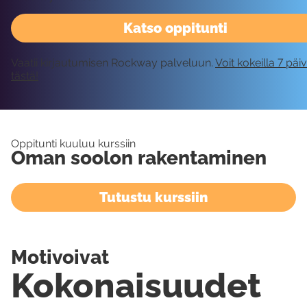
Katso oppitunti
Vaatii kirjautumisen Rockway palveluun.
Voit kokeilla 7 päi
tästä!
Oppitunti kuuluu kurssiin
Oman soolon rakentaminen
Tutustu kurssiin
Motivoivat
Kokonaisuudet