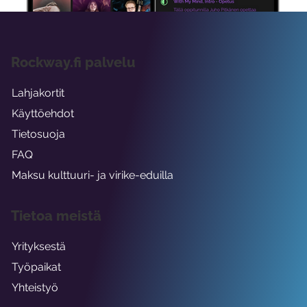
Rockway.fi palvelu
Lahjakortit
Käyttöehdot
Tietosuoja
FAQ
Maksu kulttuuri- ja virike-eduilla
Tietoa meistä
Yrityksestä
Työpaikat
Yhteistyö