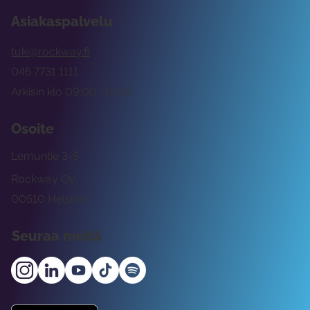
Asiakaspalvelu
tuki@rockway.fi
045 7731 1111
Arkisin klo 09:00 -15:00
Osoite
Lemuntie 3-5
Rockway Oy
00510 Helsinki
Seuraa meitä