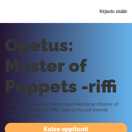
Kirjaudu sisään
Opetus:
Master of
Puppets -riffi
Samy opettaa sinua soittamaan Metallican Master of
Puppets -kappaleen riffin, joka on hyvää treeniä
sorminopeudelle!
Katso oppitunti