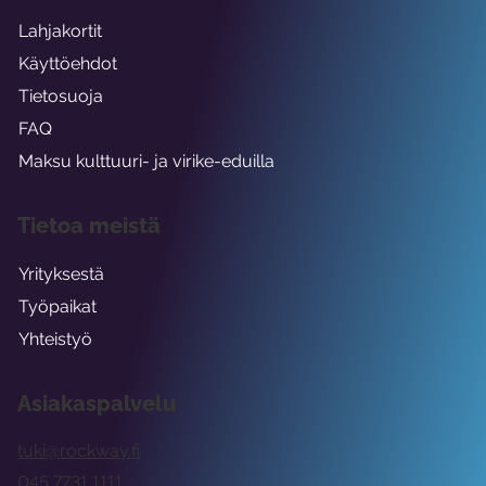
Lahjakortit
Käyttöehdot
Tietosuoja
FAQ
Maksu kulttuuri- ja virike-eduilla
Tietoa meistä
Yrityksestä
Työpaikat
Yhteistyö
Asiakaspalvelu
tuki@rockway.fi
045 7731 1111