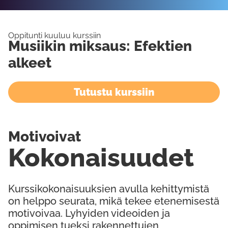
Oppitunti kuuluu kurssiin
Musiikin miksaus: Efektien
alkeet
Tutustu kurssiin
Motivoivat
Kokonaisuudet
Kurssikokonaisuuksien avulla kehittymistä
on helppo seurata, mikä tekee etenemisestä
motivoivaa. Lyhyiden videoiden ja
oppimisen tueksi rakennettujen