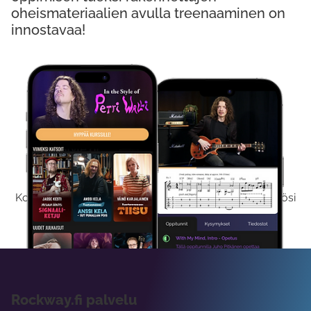
oheismateriaalien avulla treenaaminen on
innostavaa!
Kokeile Ilmaiseksi
Kokeilemalla ilmaiseksi saat koko sisältömme käyttöösi
viikon ajaksi.
Rockway.fi palvelu