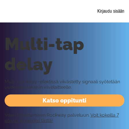
Kirjaudu sisään
Multi-tap
delay
Multi-tap delay -efektissä viivästetty signaali syötetään
uudelleen takaisin viivelaitteelle.
Katso oppitunti
Vaatii kirjautumisen Rockway palveluun.
Voit kokeilla 7
päivää ilmaiseksi tästä!