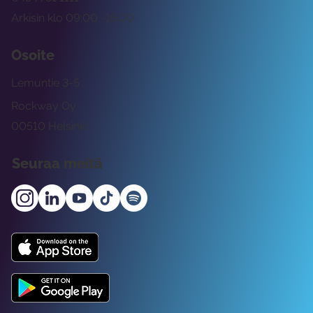
Arkisin klo 09:00 -15:00
Osoite
Lemuntie 3-5
Rockway Oy
00510 Helsinki
Seuraa meitä