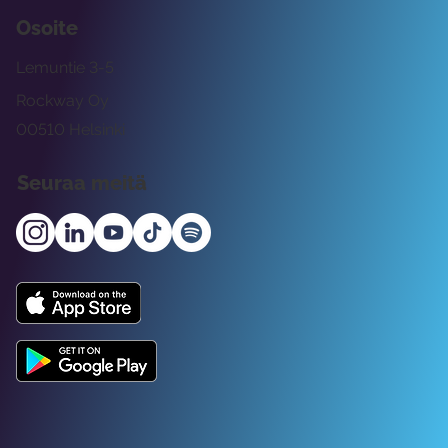
Osoite
Lemuntie 3-5
Rockway Oy
00510 Helsinki
Seuraa meitä