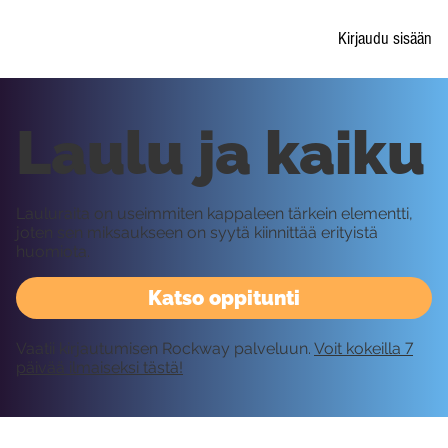
Kirjaudu sisään
Laulu ja kaiku
Lauluraita on useimmiten kappaleen tärkein elementti,
joten sen miksaukseen on syytä kiinnittää erityistä
huomiota.
Katso oppitunti
Vaatii kirjautumisen Rockway palveluun.
Voit kokeilla 7
päivää ilmaiseksi tästä!