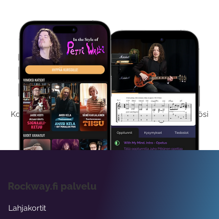
Kokeile Ilmaiseksi
Kokeilemalla ilmaiseksi saat koko sisältömme käyttöösi
viikon ajaksi.
Rockway.fi palvelu
Lahjakortit