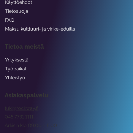
Käyttöehdot
Tietosuoja
FAQ
Maksu kulttuuri- ja virike-eduilla
Tietoa meistä
Yrityksestä
Työpaikat
Yhteistyö
Asiakaspalvelu
tuki@rockway.fi
045 7731 1111
Arkisin klo 09:00 -15:00