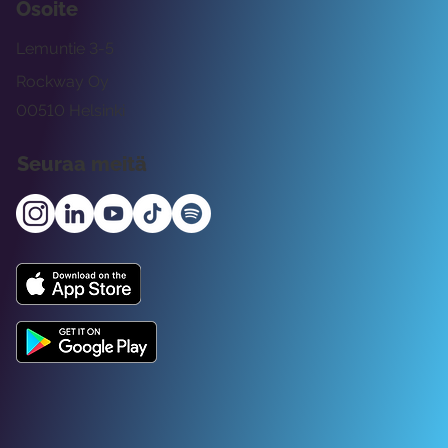
Osoite
Lemuntie 3-5
Rockway Oy
00510 Helsinki
Seuraa meitä