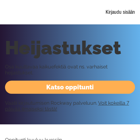
Kirjaudu sisään
Heijastukset
Osa kuultavaa kaikuefektiä ovat ns. varhaiset
heijastukset.
Katso oppitunti
Vaatii kirjautumisen Rockway palveluun.
Voit kokeilla 7
päivää ilmaiseksi tästä!
Oppitunti kuuluu kurssiin