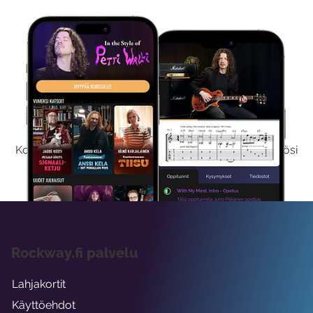
Kokeile Ilmaiseksi
Kokeilemalla ilmaiseksi saat koko sisältömme käyttöösi
viikon ajaksi.
Rockway.fi palvelu
Lahjakortit
Käyttöehdot