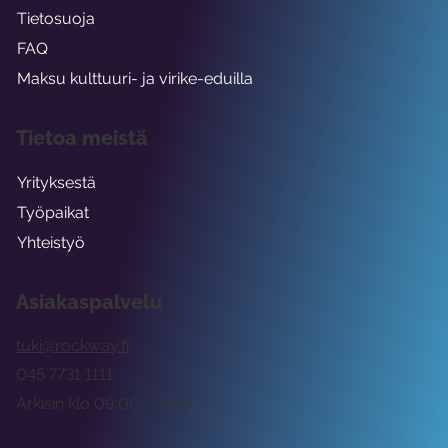
Tietosuoja
FAQ
Maksu kulttuuri- ja virike-eduilla
Tietoa meistä
Yrityksestä
Työpaikat
Yhteistyö
Asiakaspalvelu
tuki@rockway.fi
045 7731 1111
Arkisin klo 09:00 -15:00