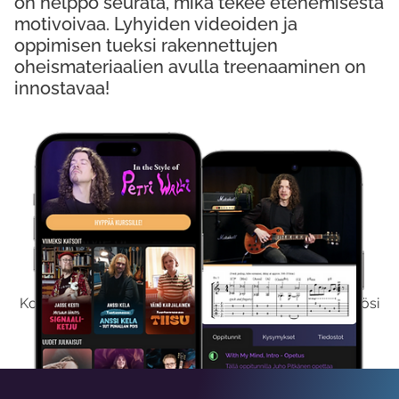
on helppo seurata, mikä tekee etenemisestä
motivoivaa. Lyhyiden videoiden ja
oppimisen tueksi rakennettujen
oheismateriaalien avulla treenaaminen on
innostavaa!
Kokeile Ilmaiseksi
Kokeilemalla ilmaiseksi saat koko sisältömme käyttöösi
viikon ajaksi.