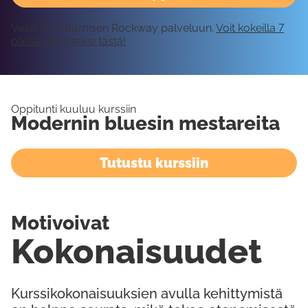
Vaatii kirjautumisen Rockway palveluun.
Voit kokeilla 7
päivää ilmaiseksi tästä!
Oppitunti kuuluu kurssiin
Modernin bluesin mestareita
Tutustu kurssiin
Motivoivat
Kokonaisuudet
Kurssikokonaisuuksien avulla kehittymistä