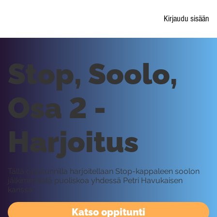
Kirjaudu sisään
Stop, Soolo,
Osa 2 -
Harjoitus
Tällä oppitunnilla harjoitellaan Stop-kappaleen soolon
jälkimmäistä puoliskoa yhdessä Petri Havukaisen
kanssa.
Katso oppitunti