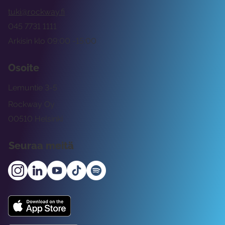
tuki@rockway.fi
045 7731 1111
Arkisin klo 09:00 -15:00
Osoite
Lemuntie 3-5
Rockway Oy
00510 Helsinki
Seuraa meitä