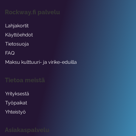
Rockway.fi palvelu
Lahjakortit
Käyttöehdot
Tietosuoja
FAQ
Maksu kulttuuri- ja virike-eduilla
Tietoa meistä
Yrityksestä
Työpaikat
Yhteistyö
Asiakaspalvelu