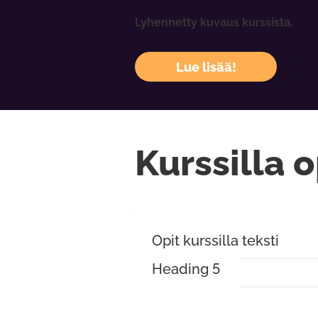
Lyhennetty kuvaus kurssista.
Lue lisää!
Kurssilla o
Opit kurssilla teksti
Heading 5