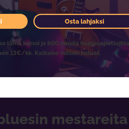
i
Osta lahjaksi
so tämä kurssi ja 600 muuta huippuopettajilta
aen 13€/kk. Katkaise milloin haluat.
bluesin mestareita