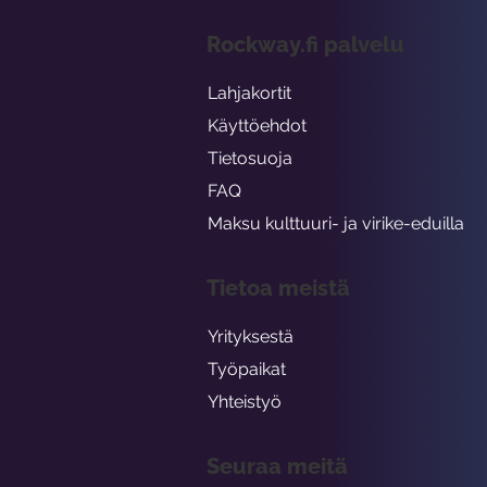
Rockway.fi palvelu
Lahjakortit
Käyttöehdot
Tietosuoja
FAQ
Maksu kulttuuri- ja virike-eduilla
Tietoa meistä
Yrityksestä
Työpaikat
Yhteistyö
Seuraa meitä