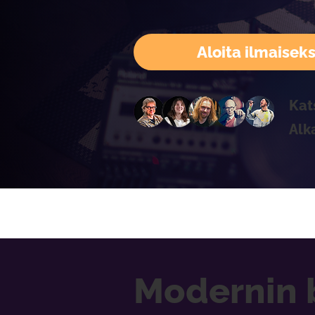
Aloita ilmaiseks
Kat
Alk
Modernin 