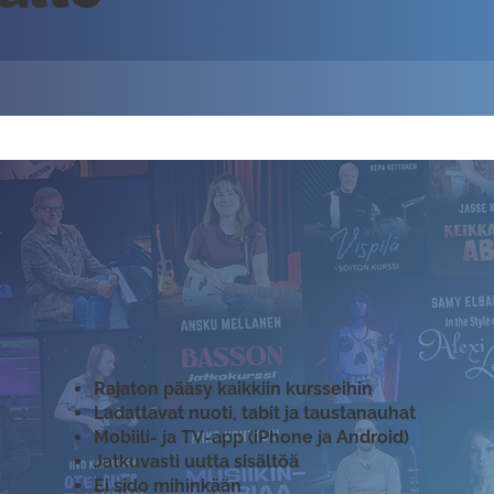
Rajaton pääsy kaikkiin kursseihin
Ladattavat nuoti, tabit ja taustanauhat
Mobiili- ja TV-app (iPhone ja Android)
Jatkuvasti uutta sisältöä
Ei sido mihinkään