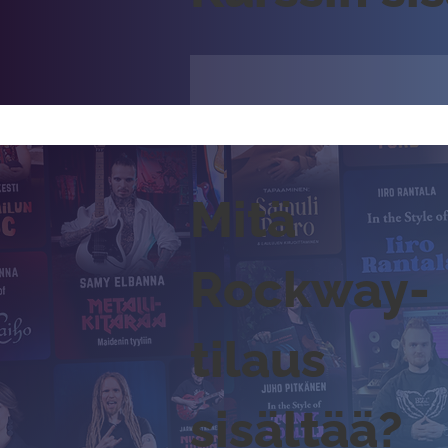
Mitä
Rockway-
tilaus
sisältää?