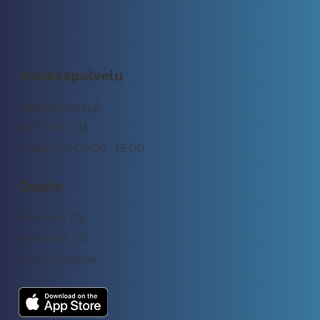
Asiakaspalvelu
tuki@rockway.fi
045 7731 1111
Arkisin klo 09:00 -15:00
Osoite
Rockway Oy
Lemuntie 3-5
00510 Helsinki