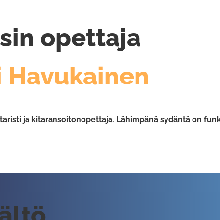
sin opettaja
i Havukainen
itaristi ja kitaransoitonopettaja. Lähimpänä sydäntä on funk
sältö