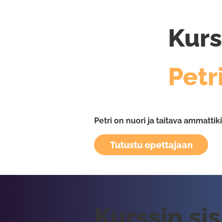
Kurs
Petr
Petri on nuori ja taitava ammattik
Tutustu opettajaan
Kurssin si