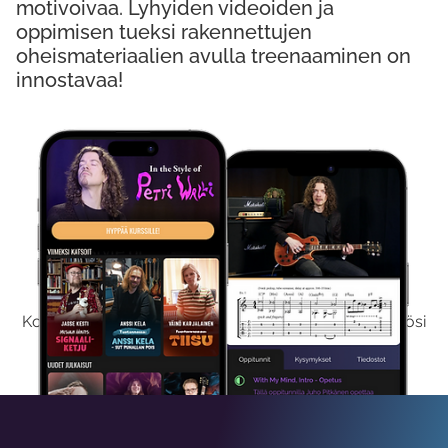
motivoivaa. Lyhyiden videoiden ja
oppimisen tueksi rakennettujen
oheismateriaalien avulla treenaaminen on
innostavaa!
Kokeile Ilmaiseksi
Kokeilemalla ilmaiseksi saat koko sisältömme käyttöösi
viikon ajaksi.