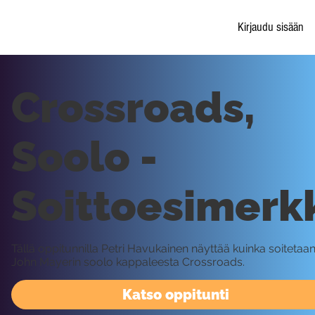
Kirjaudu sisään
Crossroads,
Soolo -
Soittoesimerk
Tällä oppitunnilla Petri Havukainen näyttää kuinka soitetaa
John Mayerin soolo kappaleesta Crossroads.
Katso oppitunti