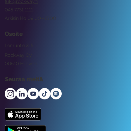
tuki@rockway.fi
045 7731 1111
Arkisin klo 09:00 -15:00
Osoite
Lemuntie 3-5
Rockway Oy
00510 Helsinki
Seuraa meitä