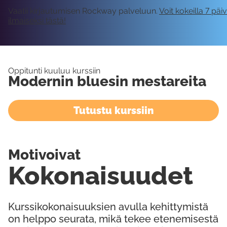
Vaatii kirjautumisen Rockway palveluun.
Voit kokeilla 7 päi
ilmaiseksi tästä!
Oppitunti kuuluu kurssiin
Modernin bluesin mestareita
Tutustu kurssiin
Motivoivat
Kokonaisuudet
Kurssikokonaisuuksien avulla kehittymistä
on helppo seurata, mikä tekee etenemisestä