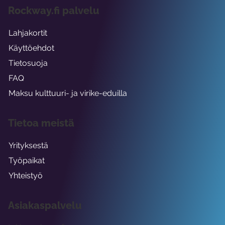
Rockway.fi palvelu
Lahjakortit
Käyttöehdot
Tietosuoja
FAQ
Maksu kulttuuri- ja virike-eduilla
Tietoa meistä
Yrityksestä
Työpaikat
Yhteistyö
Asiakaspalvelu