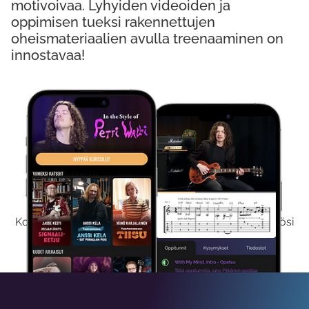
motivoivaa. Lyhyiden videoiden ja
oppimisen tueksi rakennettujen
oheismateriaalien avulla treenaaminen on
innostavaa!
Kokeile Ilmaiseksi
Kokeilemalla ilmaiseksi saat koko sisältömme käyttöösi
viikon ajaksi.