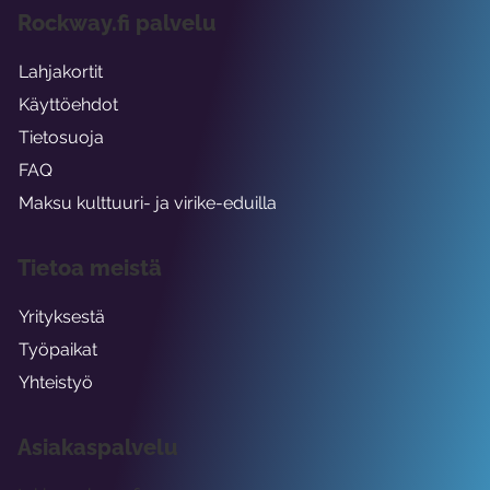
Rockway.fi palvelu
Lahjakortit
Käyttöehdot
Tietosuoja
FAQ
Maksu kulttuuri- ja virike-eduilla
Tietoa meistä
Yrityksestä
Työpaikat
Yhteistyö
Asiakaspalvelu