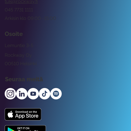
tuki@rockway.fi
045 7731 1111
Arkisin klo 09:00 -15:00
Osoite
Lemuntie 3-5
Rockway Oy
00510 Helsinki
Seuraa meitä