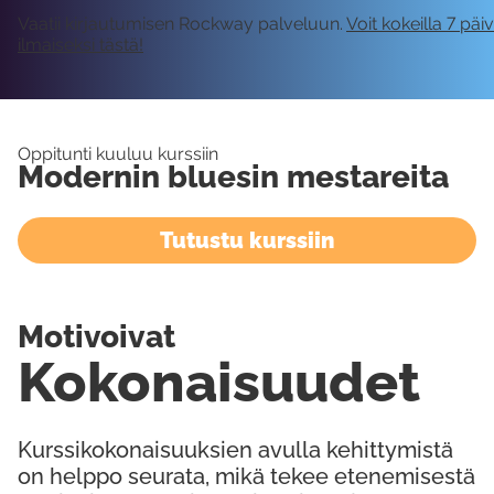
Vaatii kirjautumisen Rockway palveluun.
Voit kokeilla 7 päi
ilmaiseksi tästä!
Oppitunti kuuluu kurssiin
Modernin bluesin mestareita
Tutustu kurssiin
Motivoivat
Kokonaisuudet
Kurssikokonaisuuksien avulla kehittymistä
on helppo seurata, mikä tekee etenemisestä