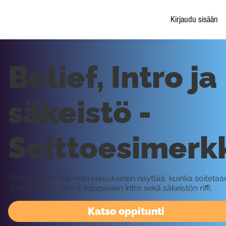
Kirjaudu sisään
Belief, Intro ja
säkeistö -
Soittoesimerk
Tällä oppitunnilla Petri Havukainen näyttää, kuinka soitetaa
John Mayerin Belief-kappaleen intro sekä säkeistön riffi.
Katso oppitunti