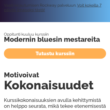
Vaatii kirjautumisen Rockway palveluun.
Voit kokeilla 7
päivää ilmaiseksi tästä!
Oppitunti kuuluu kurssiin
Modernin bluesin mestareita
Tutustu kurssiin
Motivoivat
Kokonaisuudet
Kurssikokonaisuuksien avulla kehittymistä
on helppo seurata, mikä tekee etenemisestä