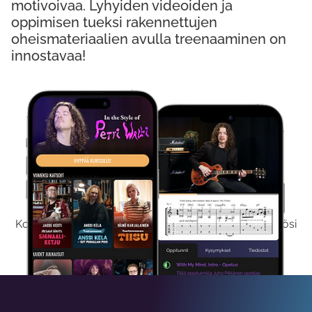
motivoivaa. Lyhyiden videoiden ja
oppimisen tueksi rakennettujen
oheismateriaalien avulla treenaaminen on
innostavaa!
Kokeile Ilmaiseksi
Kokeilemalla ilmaiseksi saat koko sisältömme käyttöösi
viikon ajaksi.