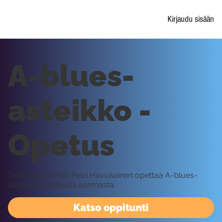
Kirjaudu sisään
A-blues-
asteikko -
Opetus
Tällä oppitunnilla Petri Havukainen opettaa A-blues-
asteikon jokaisesta asemasta.
Katso oppitunti