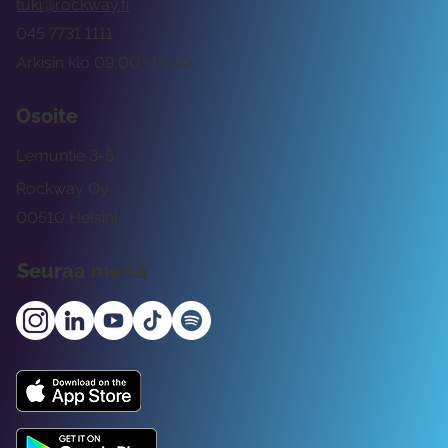
tuki@rockway.fi
045 7731 1111
Arkisin klo 09:00 -15:00
Osoite
Lemuntie 3-5
Rockway Oy
00510 Helsinki
Seuraa meitä