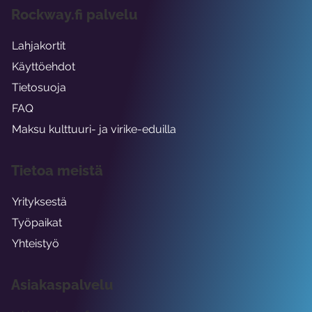
Rockway.fi palvelu
Lahjakortit
Käyttöehdot
Tietosuoja
FAQ
Maksu kulttuuri- ja virike-eduilla
Tietoa meistä
Yrityksestä
Työpaikat
Yhteistyö
Asiakaspalvelu