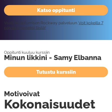
Katso oppitunti
Vaatii kirjautumisen Rockway palveluun.
Voit kokeilla 7
päivää ilmaiseksi tästä!
Oppitunti kuuluu kurssiin
Minun likkini - Samy Elbanna
Tutustu kurssiin
Motivoivat
Kokonaisuudet