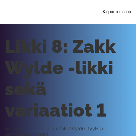
Kirjaudu sisään
Likki 8: Zakk
Wylde -likki
sekä
variaatiot 1
Seuraavaksi opetellaan Zakk Wylde -tyylisiä
pentatonisia likkejä!