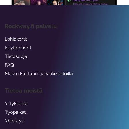
Rockway.fi palvelu
Lahjakortit
Käyttöehdot
Tietosuoja
FAQ
Maksu kulttuuri- ja virike-eduilla
Tietoa meistä
Yrityksestä
Työpaikat
Yhteistyö