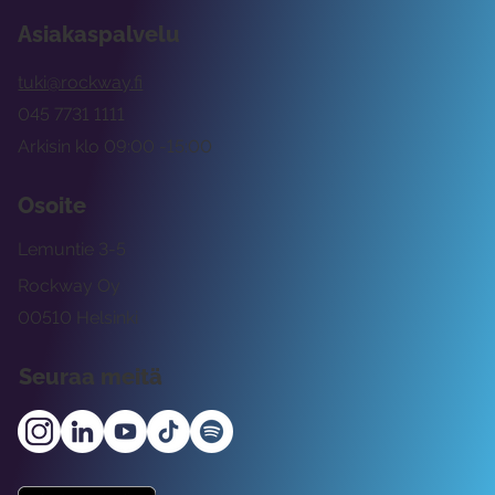
Asiakaspalvelu
tuki@rockway.fi
045 7731 1111
Arkisin klo 09:00 -15:00
Osoite
Lemuntie 3-5
Rockway Oy
00510 Helsinki
Seuraa meitä