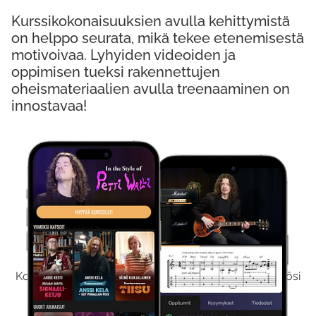
Kurssikokonaisuuksien avulla kehittymistä
on helppo seurata, mikä tekee etenemisestä
motivoivaa. Lyhyiden videoiden ja
oppimisen tueksi rakennettujen
oheismateriaalien avulla treenaaminen on
innostavaa!
Kokeile Ilmaiseksi
Kokeilemalla ilmaiseksi saat koko sisältömme käyttöösi
viikon ajaksi.