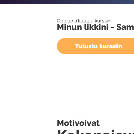
Oppitunti kuuluu kurssiin
Minun likkini - Sa
Tutustu kurssiin
Motivoivat