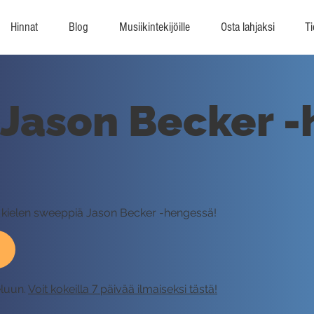
Hinnat
Blog
Musiikintekijöille
Osta lahjaksi
Ti
: Jason Becker 
n kielen sweeppiä Jason Becker -hengessä!
eluun.
Voit kokeilla 7 päivää ilmaiseksi tästä!