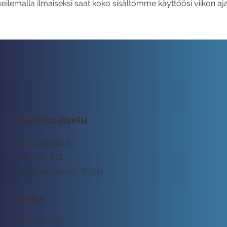
eilemalla ilmaiseksi saat koko sisältömme käyttöösi viikon aja
Asiakaspalvelu
tuki@rockway.fi
045 7731 1111
Arkisin klo 09:00 -15:00
Osoite
Rockway Oy