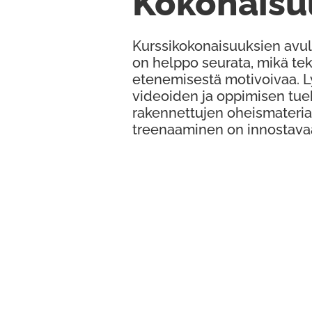
Kokonaisu
Kurssikokonaisuuksien avul
on helppo seurata, mikä te
etenemisestä motivoivaa. 
videoiden ja oppimisen tue
rakennettujen oheismateria
treenaaminen on innostava