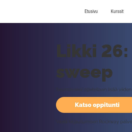
Etusivu
Kurssit
Likki 26
sweep
Seuraavaksi opetellaan lisää viide
Katso oppitunti
Vaatii kirjautumisen Rockway palv