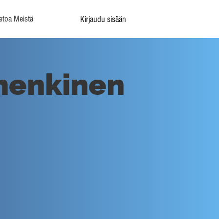
etoa Meistä
Kirjaudu sisään
-henkinen