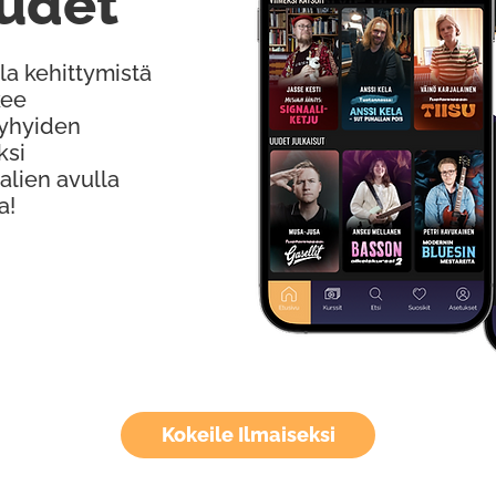
udet
la kehittymistä
kee
Lyhyiden
ksi
alien avulla
a!
Kokeile Ilmaiseksi