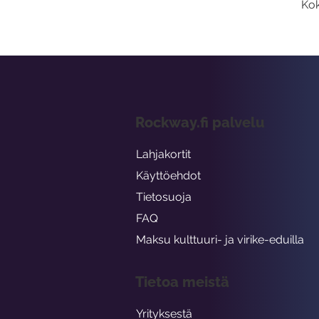
Kok
Rockway.fi palvelu
Lahjakortit
Käyttöehdot
Tietosuoja
FAQ
Maksu kulttuuri- ja virike-eduilla
Tietoa meistä
Yrityksestä