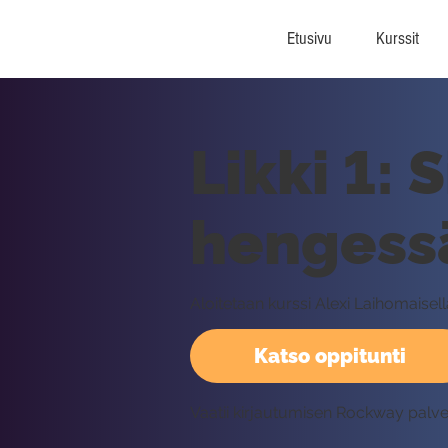
Etusivu
Kurssit
Likki 1: 
hengess
Aloitetaan kurssi Alexi Laihomaisell
Katso oppitunti
Vaatii kirjautumisen Rockway palv