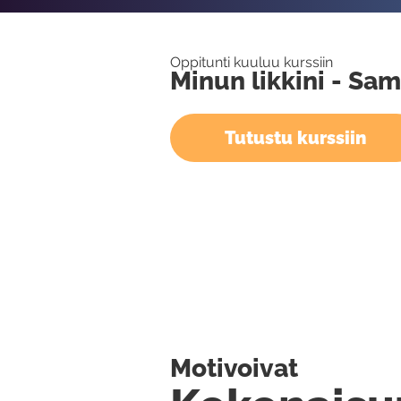
Oppitunti kuuluu kurssiin
Minun likkini - Sa
Tutustu kurssiin
Motivoivat