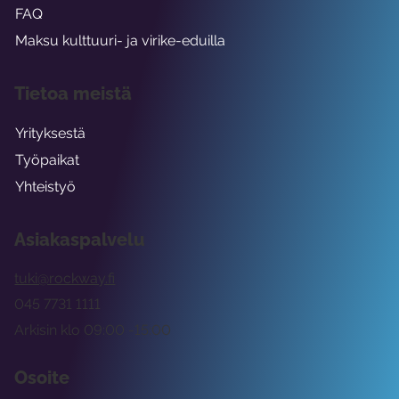
FAQ
Maksu kulttuuri- ja virike-eduilla
Tietoa meistä
Yrityksestä
Työpaikat
Yhteistyö
Asiakaspalvelu
tuki@rockway.fi
045 7731 1111
Arkisin klo 09:00 -15:00
Osoite