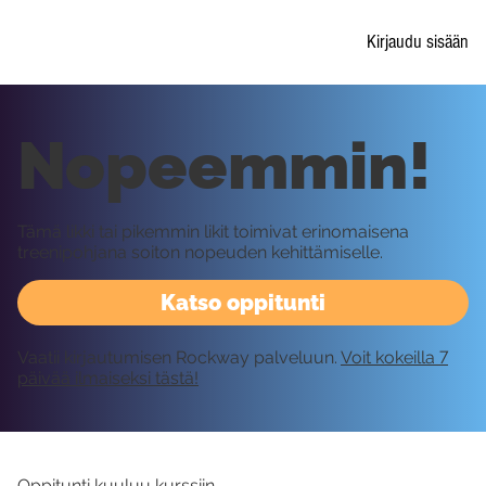
Kirjaudu sisään
Nopeemmin!
Tämä likki tai pikemmin likit toimivat erinomaisena
treenipohjana soiton nopeuden kehittämiselle.
Katso oppitunti
Vaatii kirjautumisen Rockway palveluun.
Voit kokeilla 7
päivää ilmaiseksi tästä!
Oppitunti kuuluu kurssiin