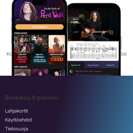
Kokeile Ilmaiseksi
Kokeilemalla ilmaiseksi saat koko sisältömme käyttöösi
viikon ajaksi.
Rockway.fi palvelu
Lahjakortit
Käyttöehdot
Tietosuoja