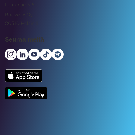
Lemuntie 3-5
Rockway Oy
00510 Helsinki
Seuraa meitä