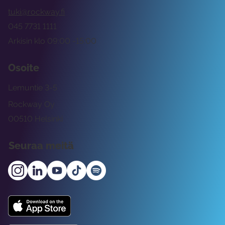
tuki@rockway.fi
045 7731 1111
Arkisin klo 09:00 -15:00
Osoite
Lemuntie 3-5
Rockway Oy
00510 Helsinki
Seuraa meitä