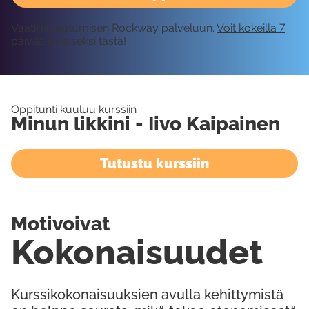
Vaatii kirjautumisen Rockway palveluun.
Voit kokeilla 7
päivää ilmaiseksi tästä!
Oppitunti kuuluu kurssiin
Minun likkini - Iivo Kaipainen
Tutustu kurssiin
Motivoivat
Kokonaisuudet
Kurssikokonaisuuksien avulla kehittymistä