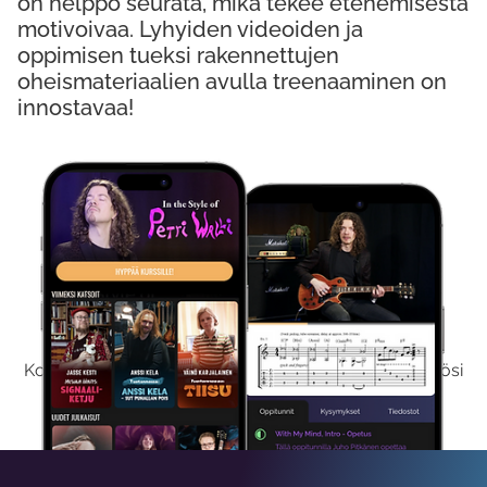
on helppo seurata, mikä tekee etenemisestä
motivoivaa. Lyhyiden videoiden ja
oppimisen tueksi rakennettujen
oheismateriaalien avulla treenaaminen on
innostavaa!
Kokeile Ilmaiseksi
Kokeilemalla ilmaiseksi saat koko sisältömme käyttöösi
viikon ajaksi.