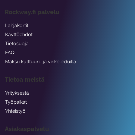
Rockway.fi palvelu
Lahjakortit
Käyttöehdot
Tietosuoja
FAQ
Maksu kulttuuri- ja virike-eduilla
Tietoa meistä
Yrityksestä
Työpaikat
Yhteistyö
Asiakaspalvelu