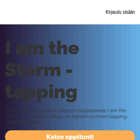
Kirjaudu sisään
I am the
Storm -
tapping
Tämä likki löytyy Arion-yhtyeen kappaleesta I am the
Storm. Haastavinta likissä on kahden sormen tapping-
tekniikan käyttö.
Katso oppitunti