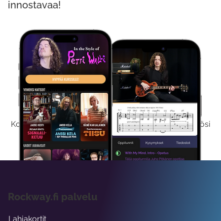
innostavaa!
Kokeile Ilmaiseksi
Kokeilemalla ilmaiseksi saat koko sisältömme käyttöösi
viikon ajaksi.
Rockway.fi palvelu
Lahjakortit