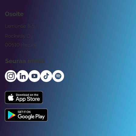
Osoite
Lemuntie 3-5
Rockway Oy
00510 Helsinki
Seuraa meitä