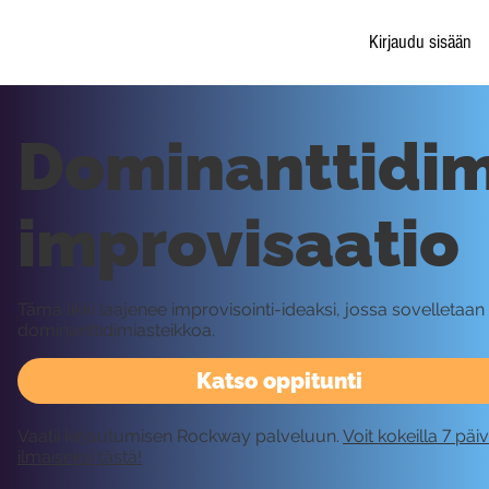
Kirjaudu sisään
Dominanttidim
improvisaatio
Tämä likki laajenee improvisointi-ideaksi, jossa sovelletaan
dominanttidimiasteikkoa.
Katso oppitunti
Vaatii kirjautumisen Rockway palveluun.
Voit kokeilla 7 päi
ilmaiseksi tästä!