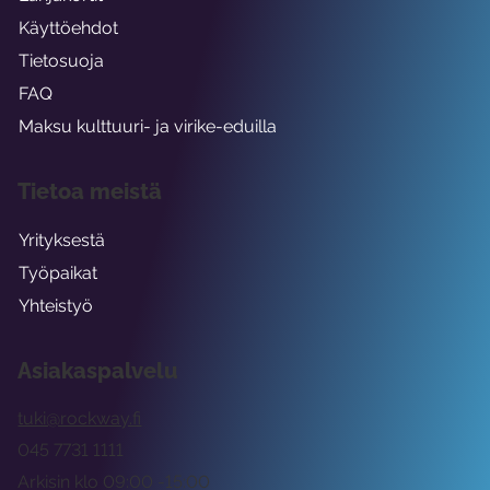
Käyttöehdot
Tietosuoja
FAQ
Maksu kulttuuri- ja virike-eduilla
Tietoa meistä
Yrityksestä
Työpaikat
Yhteistyö
Asiakaspalvelu
tuki@rockway.fi
045 7731 1111
Arkisin klo 09:00 -15:00