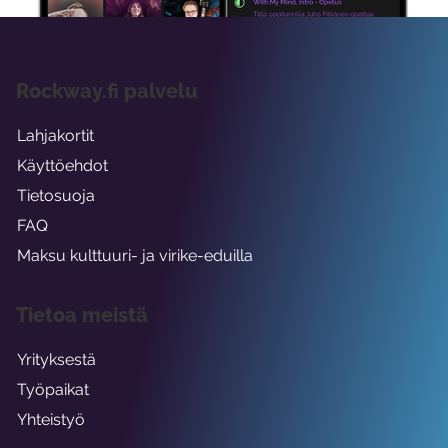
Rockway.fi palvelu
Lahjakortit
Käyttöehdot
Tietosuoja
FAQ
Maksu kulttuuri- ja virike-eduilla
Tietoa meistä
Yrityksestä
Työpaikat
Yhteistyö