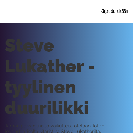
Kirjaudu sisään
Steve
Lukather -
tyylinen
duurilikki
Tämän päivän likissä vaikutteita otetaan Toton
legendaariselta kitaristilta Steve Lukatherilta.