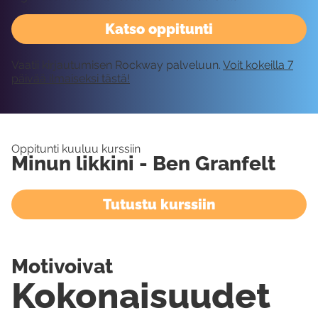
Katso oppitunti
Vaatii kirjautumisen Rockway palveluun.
Voit kokeilla 7
päivää ilmaiseksi tästä!
Oppitunti kuuluu kurssiin
Minun likkini - Ben Granfelt
Tutustu kurssiin
Motivoivat
Kokonaisuudet