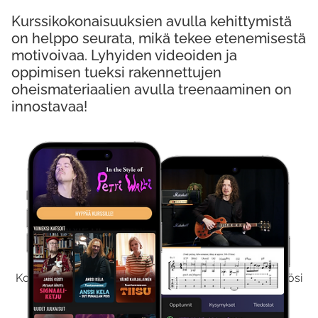
Kurssikokonaisuuksien avulla kehittymistä
on helppo seurata, mikä tekee etenemisestä
motivoivaa. Lyhyiden videoiden ja
oppimisen tueksi rakennettujen
oheismateriaalien avulla treenaaminen on
innostavaa!
Kokeile Ilmaiseksi
Kokeilemalla ilmaiseksi saat koko sisältömme käyttöösi
viikon ajaksi.