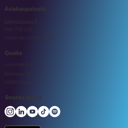
Asiakaspalvelu
tuki@rockway.fi
045 7731 1111
Arkisin klo 09:00 -15:00
Osoite
Lemuntie 3-5
Rockway Oy
00510 Helsinki
Seuraa meitä