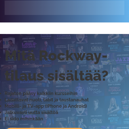
Mitä Rockway-
tilaus sisältää?
Rajaton pääsy kaikkiin kursseihin
Ladattavat nuoti, tabit ja taustanauhat
Mobiili- ja TV-app (iPhone ja Android)
Jatkuvasti uutta sisältöä
Ei sido mihinkään