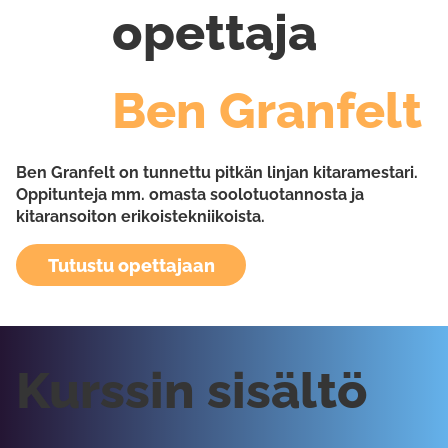
opettaja
Ben Granfelt
Ben Granfelt on tunnettu pitkän linjan kitaramestari.
Oppitunteja mm. omasta soolotuotannosta ja
kitaransoiton erikoistekniikoista.
Tutustu opettajaan
Kurssin sisältö