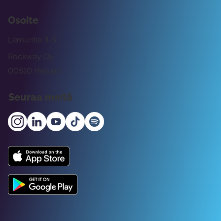
Osoite
Lemuntie 3-5
Rockway Oy
00510 Helsinki
Seuraa meitä