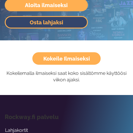
Aloita ilmaiseksi
Osta lahjaksi
Kokeile Ilmaiseksi
Kokeilemalla ilmaiseksi saat koko sisältömme käyttöösi
viikon ajaksi.
Rockway.fi palvelu
Lahjakortit