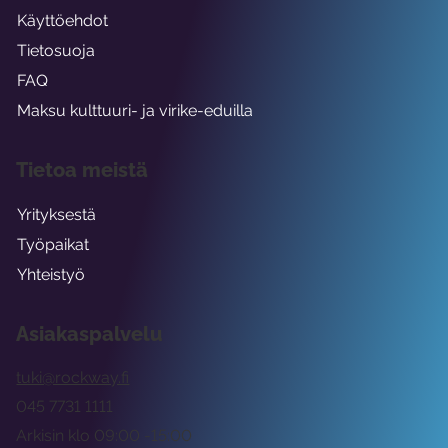
Käyttöehdot
Tietosuoja
FAQ
Maksu kulttuuri- ja virike-eduilla
Tietoa meistä
Yrityksestä
Työpaikat
Yhteistyö
Asiakaspalvelu
tuki@rockway.fi
045 7731 1111
Arkisin klo 09:00 -15:00