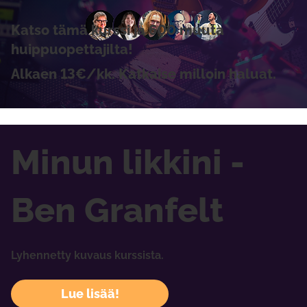
Katso tämä kurssi ja 600 muuta
huippuopettajilta!
Alkaen 13€/kk. Katkaise milloin haluat.
Minun likkini -
Ben Granfelt
Lyhennetty kuvaus kurssista.
Lue lisää!