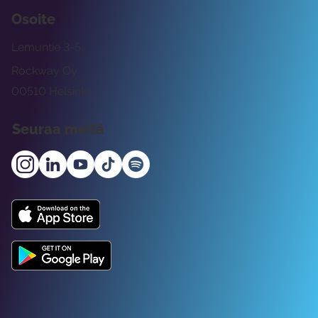
Osoite
Lemuntie 3-5
Rockway Oy
00510 Helsinki
Seuraa meitä