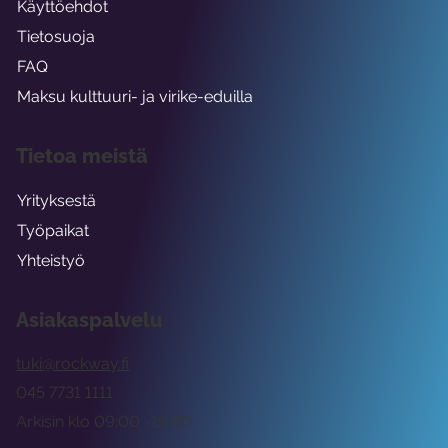
Käyttöehdot
Tietosuoja
FAQ
Maksu kulttuuri- ja virike-eduilla
Tietoa meistä
Yrityksestä
Työpaikat
Yhteistyö
Asiakaspalvelu
tuki@rockway.fi
045 7731 1111
Arkisin klo 09:00 -15:00