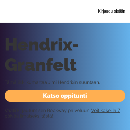
Kirjaudu sisään
Hendrix-
Granfelt
Tämä likki kumartaa Jimi Hendrixin suuntaan.
Katso oppitunti
Vaatii kirjautumisen Rockway palveluun.
Voit kokeilla 7
päivää ilmaiseksi tästä!