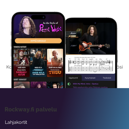
Kokeile Ilmaiseksi
Kokeilemalla ilmaiseksi saat koko sisältömme käyttöösi
viikon ajaksi.
Rockway.fi palvelu
Lahjakortit