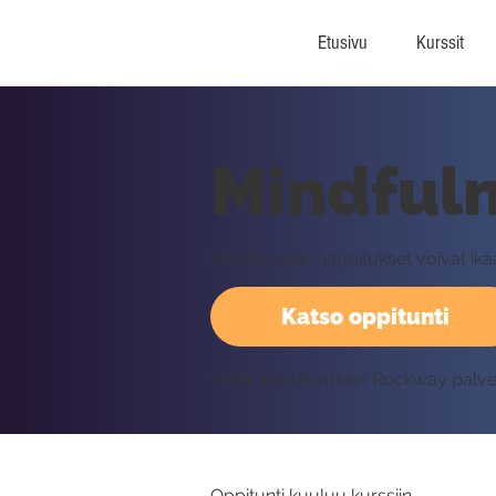
Etusivu
Kurssit
Mindfuln
Mindfulness-harjoitukset voivat ikään
Katso oppitunti
Vaatii kirjautumisen Rockway palv
Oppitunti kuuluu kurssiin