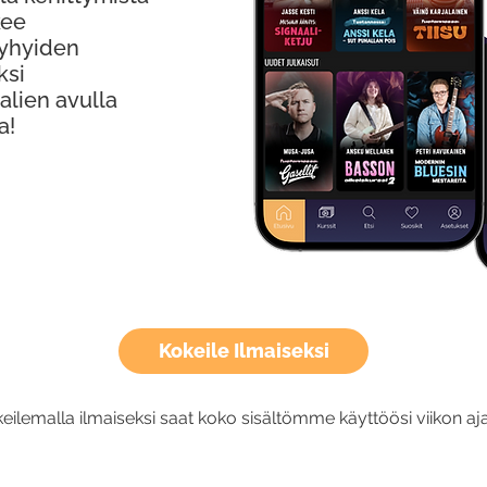
kee
Lyhyiden
ksi
alien avulla
a!
Kokeile Ilmaiseksi
eilemalla ilmaiseksi saat koko sisältömme käyttöösi viikon aja