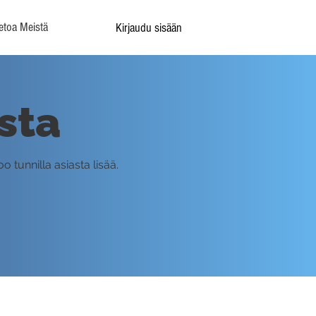
etoa Meistä
Kirjaudu sisään
sta
o tunnilla asiasta lisää.