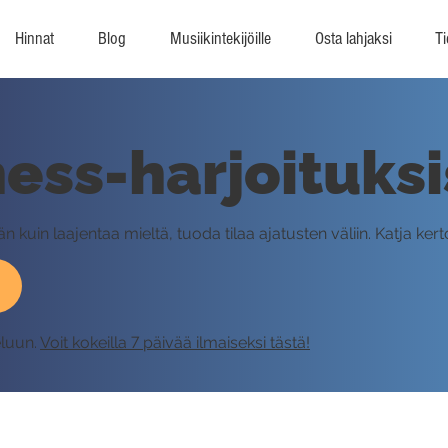
Hinnat
Blog
Musiikintekijöille
Osta lahjaksi
Ti
ess-harjoituksi
 kuin laajentaa mieltä, tuoda tilaa ajatusten väliin. Katja kerto
eluun.
Voit kokeilla 7 päivää ilmaiseksi tästä!