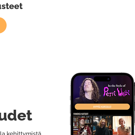
usteet
udet
la kehittymistä