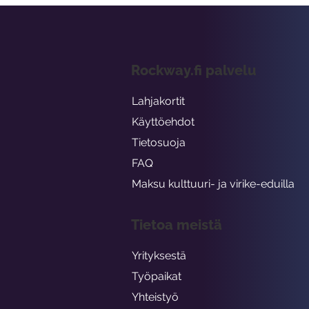
Rockway.fi palvelu
Lahjakortit
Käyttöehdot
Tietosuoja
FAQ
Maksu kulttuuri- ja virike-eduilla
Tietoa meistä
Yrityksestä
Työpaikat
Yhteistyö