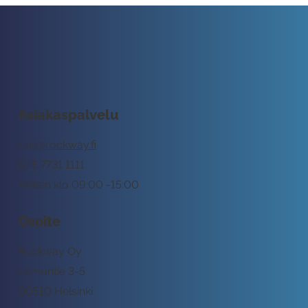
Asiakaspalvelu
tuki@rockway.fi
045 7731 1111
Arkisin klo 09:00 -15:00
Osoite
Rockway Oy
Lemuntie 3-5
00510 Helsinki