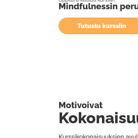
Mindfulnessin per
Tutustu kurssiin
Motivoivat
Kokonaisu
Kurssikokonaisuuksien avul