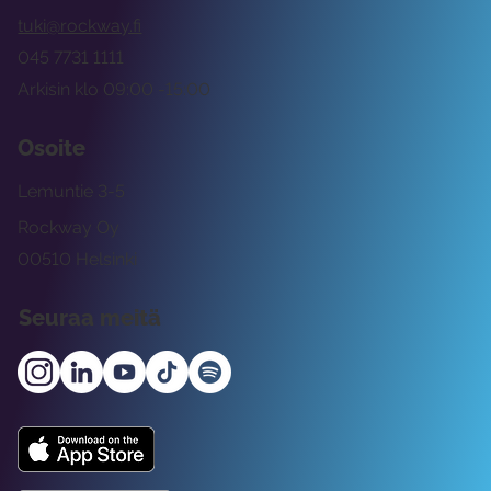
tuki@rockway.fi
045 7731 1111
Arkisin klo 09:00 -15:00
Osoite
Lemuntie 3-5
Rockway Oy
00510 Helsinki
Seuraa meitä