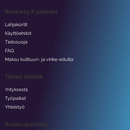
Rockway.fi palvelu
Lahjakortit
Käyttöehdot
Tietosuoja
FAQ
Maksu kulttuuri- ja virike-eduilla
Tietoa meistä
Yrityksestä
Työpaikat
Yhteistyö
Asiakaspalvelu