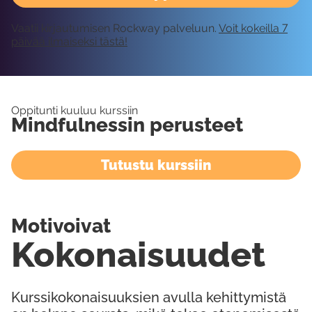
Vaatii kirjautumisen Rockway palveluun.
Voit kokeilla 7
päivää ilmaiseksi tästä!
Oppitunti kuuluu kurssiin
Mindfulnessin perusteet
Tutustu kurssiin
Motivoivat
Kokonaisuudet
Kurssikokonaisuuksien avulla kehittymistä