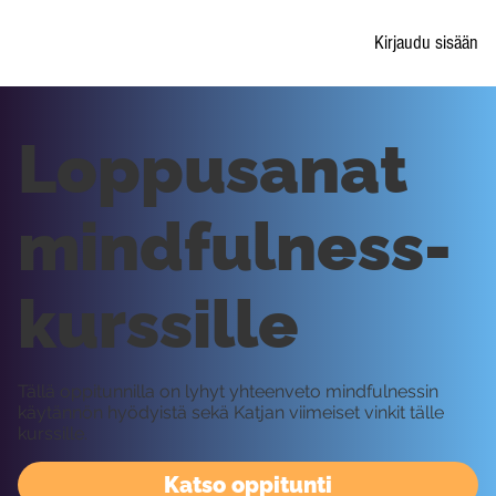
Kirjaudu sisään
Loppusanat
mindfulness-
kurssille
Tällä oppitunnilla on lyhyt yhteenveto mindfulnessin
käytännön hyödyistä sekä Katjan viimeiset vinkit tälle
kurssille.
Katso oppitunti