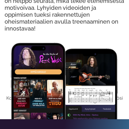
on helppo seurata, mikä tekee etenemisestä
motivoivaa. Lyhyiden videoiden ja
oppimisen tueksi rakennettujen
oheismateriaalien avulla treenaaminen on
innostavaa!
Kokeile Ilmaiseksi
Kokeilemalla ilmaiseksi saat koko sisältömme käyttöösi
viikon ajaksi.