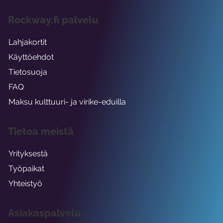
Rockway.fi palvelu
Lahjakortit
Käyttöehdot
Tietosuoja
FAQ
Maksu kulttuuri- ja virike-eduilla
Tietoa meistä
Yrityksestä
Työpaikat
Yhteistyö
Asiakaspalvelu