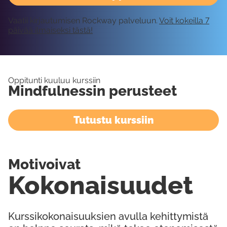
Vaatii kirjautumisen Rockway palveluun.
Voit kokeilla 7
päivää ilmaiseksi tästä!
Oppitunti kuuluu kurssiin
Mindfulnessin perusteet
Tutustu kurssiin
Motivoivat
Kokonaisuudet
Kurssikokonaisuuksien avulla kehittymistä