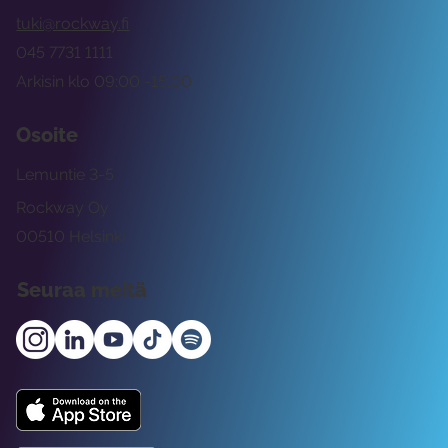
tuki@rockway.fi
045 7731 1111
Arkisin klo 09:00 -15:00
Osoite
Lemuntie 3-5
Rockway Oy
00510 Helsinki
Seuraa meitä