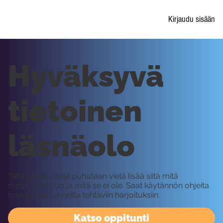
Kirjaudu sisään
Hyväksyvä
tietoinen
läsnäolo
Tällä oppitunnilla puhutaan vielä lisää siitä mitä
mindfulness on ja mitä se ei ole. Saat käytännön ohjeita
seuraavilla tunneilla tehtäviin harjoituksiin.
Katso oppitunti