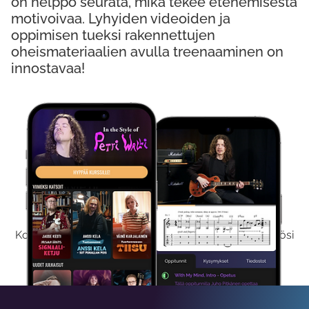
on helppo seurata, mikä tekee etenemisestä
motivoivaa. Lyhyiden videoiden ja
oppimisen tueksi rakennettujen
oheismateriaalien avulla treenaaminen on
innostavaa!
Kokeile Ilmaiseksi
Kokeilemalla ilmaiseksi saat koko sisältömme käyttöösi
viikon ajaksi.