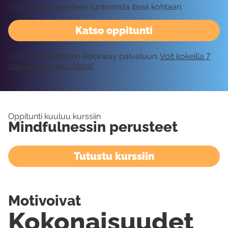
ystävällisen asenteen tuntemista itseä kohtaan.
Katso oppitunti
Vaatii kirjautumisen Rockway palveluun.
Voit kokeilla 7
päivää ilmaiseksi tästä!
Oppitunti kuuluu kurssiin
Mindfulnessin perusteet
Tutustu kurssiin
Motivoivat
Kokonaisuudet