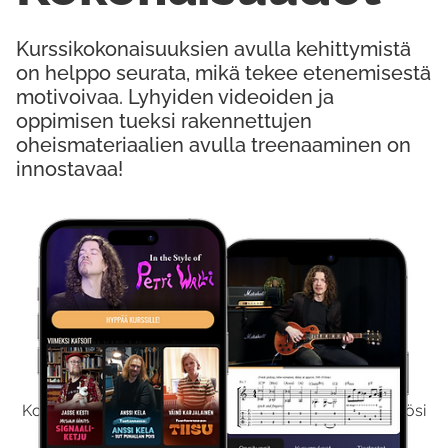
Kurssikokonaisuuksien avulla kehittymistä
on helppo seurata, mikä tekee etenemisestä
motivoivaa. Lyhyiden videoiden ja
oppimisen tueksi rakennettujen
oheismateriaalien avulla treenaaminen on
innostavaa!
Kokeile Ilmaiseksi
Kokeilemalla ilmaiseksi saat koko sisältömme käyttöösi
viikon ajaksi.