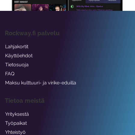
Rockway.fi palvelu
Lahjakortit
Käyttöehdot
Tietosuoja
FAQ
Maksu kulttuuri- ja virike-eduilla
Tietoa meistä
Yrityksestä
Työpaikat
Yhteistyö