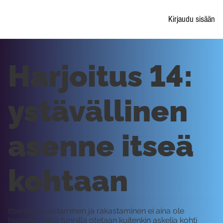
Kirjaudu sisään
Harjoitus 14:
ystävällinen
asenne itseä
kohtaan
Itsensä arvostaminen ja rakastaminen ei aina ole
helppoa. Tällä tunnilla otetaan kuitenkin askelia kohti