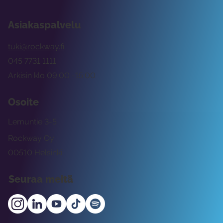
Asiakaspalvelu
tuki@rockway.fi
045 7731 1111
Arkisin klo 09:00 -15:00
Osoite
Lemuntie 3-5
Rockway Oy
00510 Helsinki
Seuraa meitä