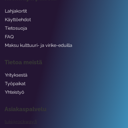
Lahjakortit
Käyttöehdot
Tietosuoja
FAQ
Maksu kulttuuri- ja virike-eduilla
Tietoa meistä
Yrityksestä
Työpaikat
Yhteistyö
Asiakaspalvelu
tuki@rockway.fi