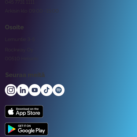
045 7731 1111
Arkisin klo 09:00 -15:00
Osoite
Lemuntie 3-5
Rockway Oy
00510 Helsinki
Seuraa meitä