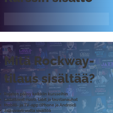
Mitä Rockway-
tilaus sisältää?
Rajaton pääsy kaikkiin kursseihin
Ladattavat nuoti, tabit ja taustanauhat
Mobiili- ja TV-app (iPhone ja Android)
Jatkuvasti uutta sisältöä