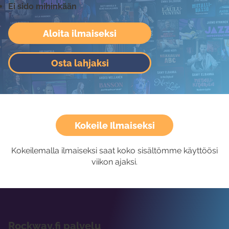
Ei sido mihinkään
Aloita ilmaiseksi
Osta lahjaksi
Kokeile Ilmaiseksi
Kokeilemalla ilmaiseksi saat koko sisältömme käyttöösi
viikon ajaksi.
Rockway.fi palvelu