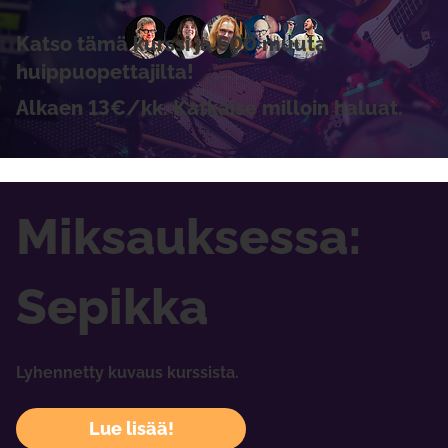
Katso tämä kurssi ja 600 muuta
huippuopettajilta!
Alkaen 13€/kk. Katkaise milloin haluat.
Miksauksessa:
Sepikka
Lyhennetty kuvaus kurssista.
Lue lisää!